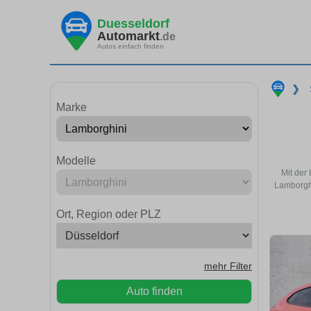
Duesseldorf
Automarkt
.de
Autos einfach finden
❯
Marke
Modelle
Mit der
Lamborghi
Ort, Region oder PLZ
mehr Filter
Auto finden