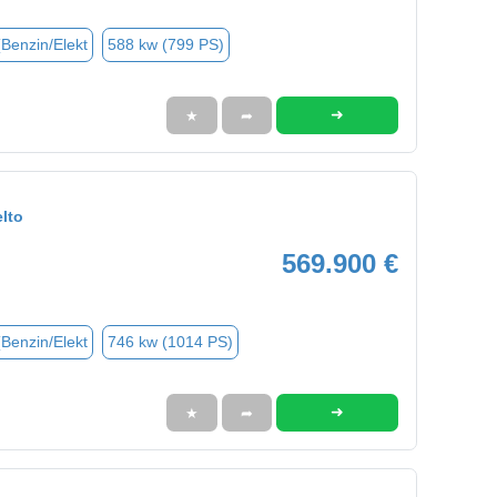
(Benzin/Elekt
588 kw (799 PS)
➜
★
➦
lto
569.900 €
(Benzin/Elekt
746 kw (1014 PS)
➜
★
➦