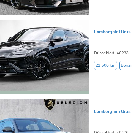
Lamborghini Urus
Düsseldorf, 40233
22.500 km
Benzi
Lamborghini Urus
Düsseldorf, 40476