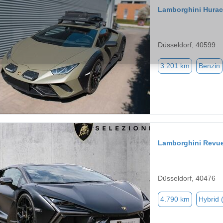
Lamborghini Hura
Düsseldorf, 40599
3.201 km
Benzin
Lamborghini Revue
Düsseldorf, 40476
4.790 km
Hybrid 