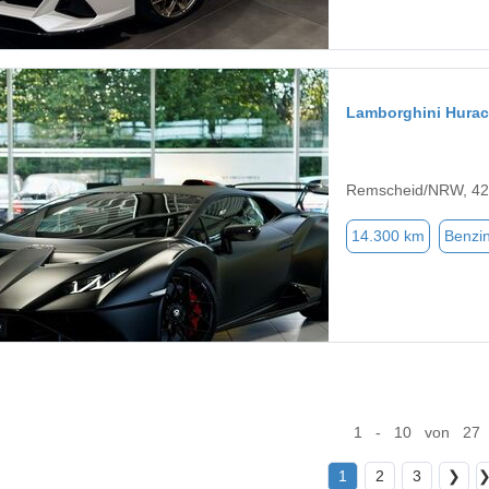
Lamborghini Hura
Remscheid/NRW, 4
14.300 km
Benzi
1 - 10 von 27
1
2
3
❯