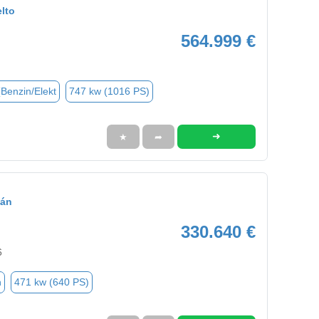
lto
564.999 €
(Benzin/Elekt
747 kw (1016 PS)
➜
★
➦
cán
330.640 €
6
n
471 kw (640 PS)