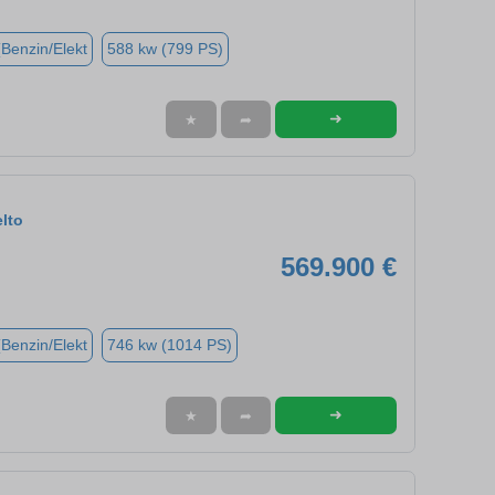
(Benzin/Elekt
588 kw (799 PS)
➜
★
➦
lto
569.900 €
(Benzin/Elekt
746 kw (1014 PS)
➜
★
➦