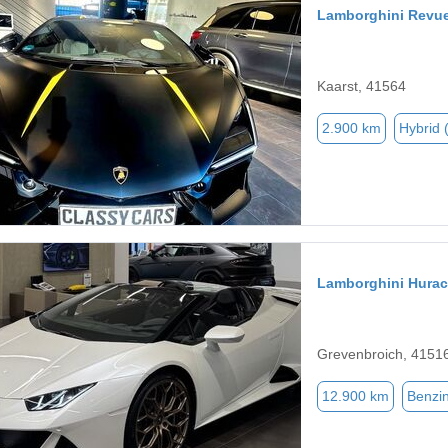
Lamborghini Revue
Kaarst, 41564
2.900 km
Hybrid 
Lamborghini Hura
Grevenbroich, 4151
12.900 km
Benzi