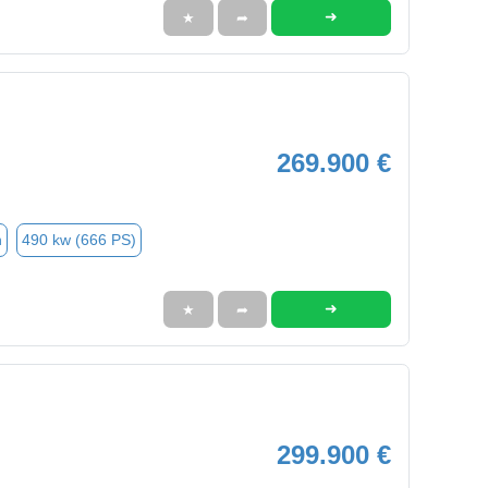
➜
★
➦
269.900 €
n
490 kw (666 PS)
➜
★
➦
299.900 €