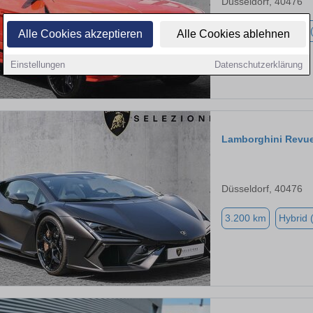
Düsseldorf, 40476
5.880 km
Hybrid 
Alle Cookies akzeptieren
Alle Cookies ablehnen
Einstellungen
Datenschutzerklärung
Lamborghini Revue
Düsseldorf, 40476
3.200 km
Hybrid 