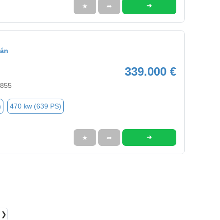
➜
★
➦
cán
339.000 €
2855
n
470 kw (639 PS)
➜
★
➦
❯❯