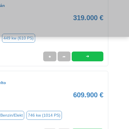
cán
319.000 €
449 kw (610 PS)
➜
★
➦
lto
609.900 €
(Benzin/Elekt
746 kw (1014 PS)