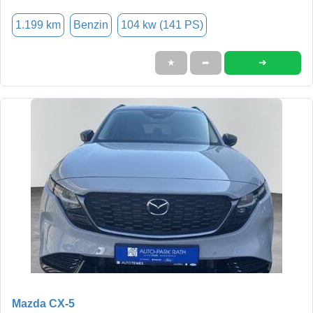
1.199 km
Benzin
104 kw (141 PS)
➜
★
➦
Mazda CX-5