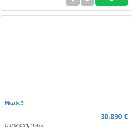
➜
★
➦
Mazda 3
30.890 €
Düsseldorf, 40472