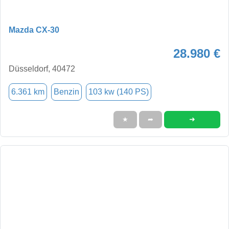
Mazda CX-30
28.980 €
Düsseldorf, 40472
6.361 km
Benzin
103 kw (140 PS)
➜
★
➦