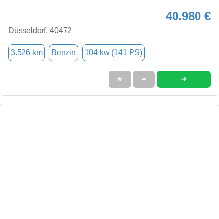
40.980 €
Düsseldorf, 40472
3.526 km
Benzin
104 kw (141 PS)
➜
★
➦