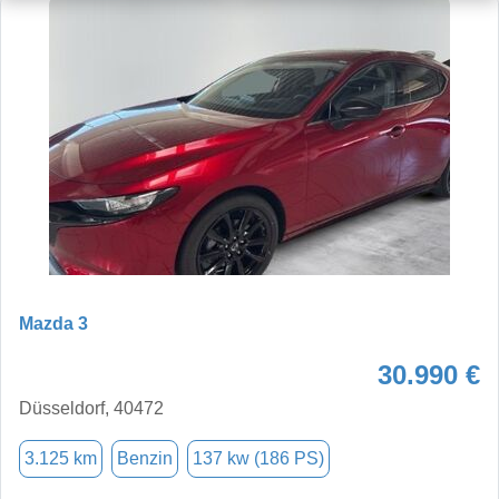
Mazda 3
30.990 €
Düsseldorf, 40472
3.125 km
Benzin
137 kw (186 PS)