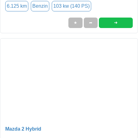
6.125 km
Benzin
103 kw (140 PS)
➜
★
➦
Mazda 2 Hybrid