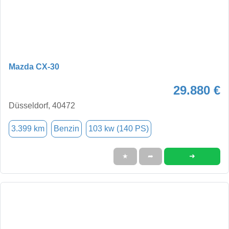
Mazda CX-30
29.880 €
Düsseldorf, 40472
3.399 km
Benzin
103 kw (140 PS)
➜
★
➦