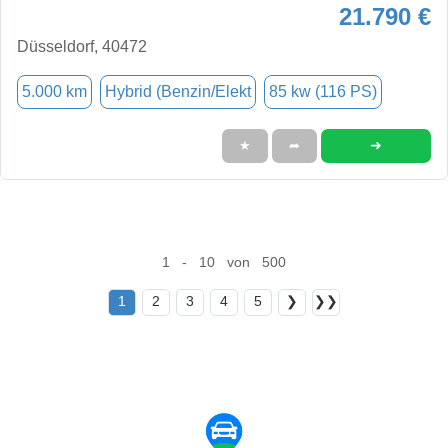
21.790 €
Düsseldorf, 40472
5.000 km
Hybrid (Benzin/Elekt
85 kw (116 PS)
➜
★
➦
1 - 10 von 500
1
2
3
4
5
❯
❯❯