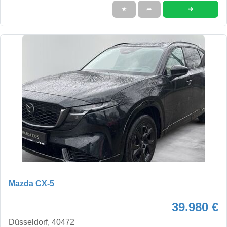
➜
★
➦
Mazda CX-5
39.980 €
Düsseldorf, 40472