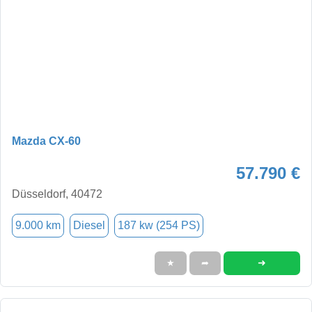
Mazda CX-60
57.790 €
Düsseldorf, 40472
9.000 km
Diesel
187 kw (254 PS)
➜
★
➦