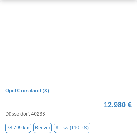
Opel Crossland (X)
12.980 €
Düsseldorf, 40233
78.799 km
Benzin
81 kw (110 PS)