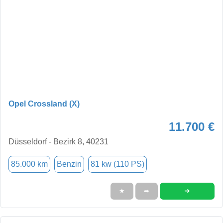
Opel Crossland (X)
11.700 €
Düsseldorf - Bezirk 8, 40231
85.000 km
Benzin
81 kw (110 PS)
➜
★
➦