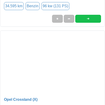
34.595 km
Benzin
96 kw (131 PS)
➜
★
➦
Opel Crossland (X)