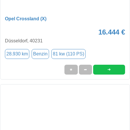
Opel Crossland (X)
16.444 €
Düsseldorf, 40231
28.930 km
Benzin
81 kw (110 PS)
➜
★
➦