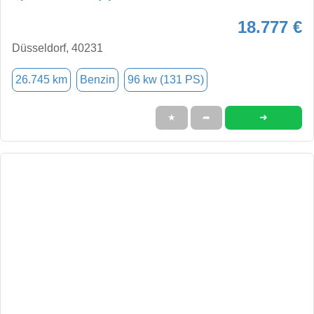
18.777 €
Düsseldorf, 40231
26.745 km
Benzin
96 kw (131 PS)
➜
★
➦