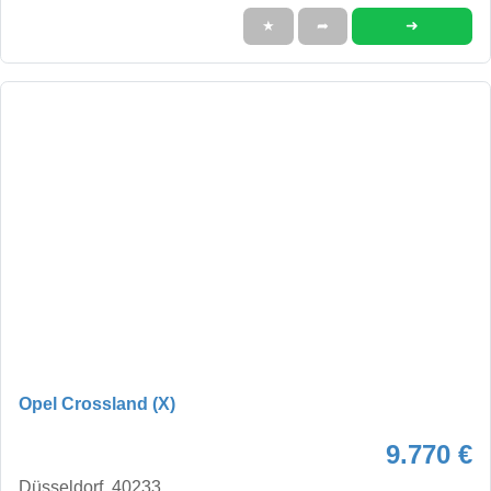
➜
★
➦
Opel Crossland (X)
9.770 €
Düsseldorf, 40233