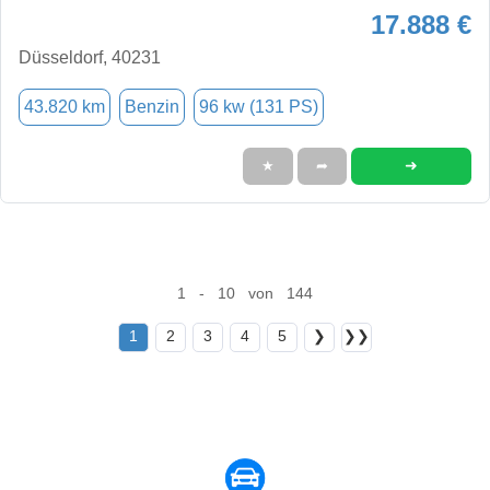
17.888 €
Düsseldorf, 40231
43.820 km
Benzin
96 kw (131 PS)
➜
★
➦
1 - 10 von 144
1
2
3
4
5
❯
❯❯