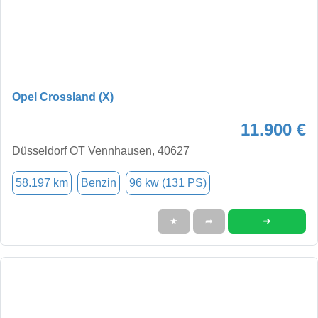
Opel Crossland (X)
11.900 €
Düsseldorf OT Vennhausen, 40627
58.197 km
Benzin
96 kw (131 PS)
➜
★
➦