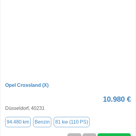
Opel Crossland (X)
10.980 €
Düsseldorf, 40231
94.480 km
Benzin
81 kw (110 PS)