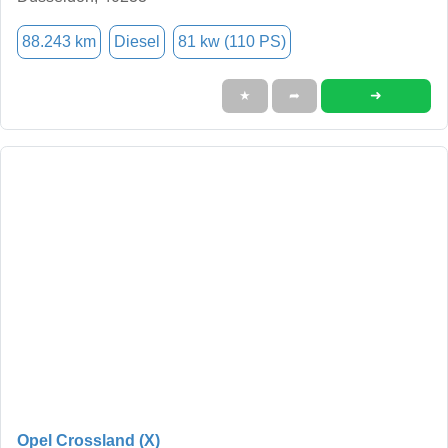
88.243 km
Diesel
81 kw (110 PS)
➜
★
➦
Opel Crossland (X)