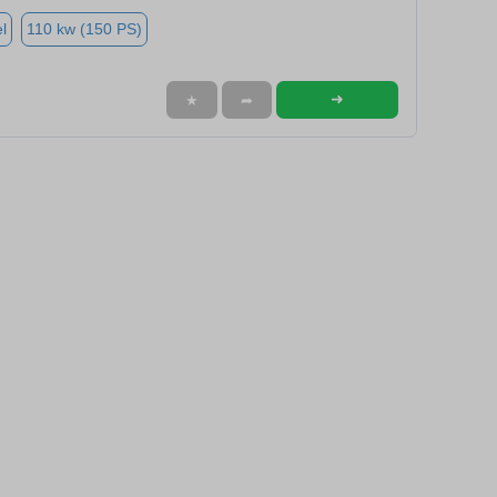
l
110 kw (150 PS)
➜
★
➦