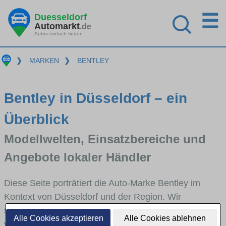
☰
Duesseldorf
Automarkt
.de
Autos einfach finden
❯
MARKEN
❯
BENTLEY
Bentley in Düsseldorf – ein
Überblick
Modellwelten, Einsatzbereiche und
Angebote lokaler Händler
Diese Seite porträtiert die Auto-Marke Bentley im
Kontext von Düsseldorf und der Region. Wir
skizzieren, in welchen Fahrzeugklassen Bentley stark
Alle Cookies akzeptieren
Alle Cookies ablehnen
vertreten ist, welche Modellreihen häufig im Stadt-