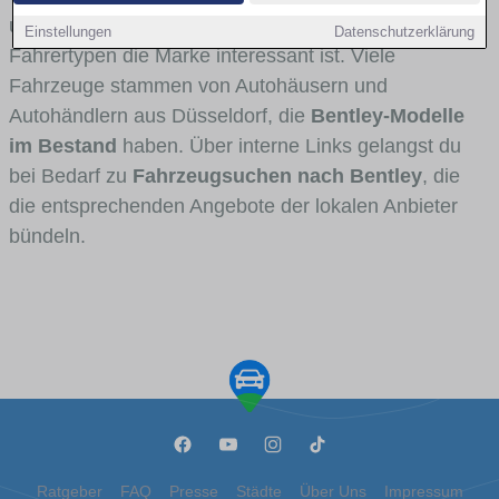
und Umlandverkehr zu sehen sind und für welche
Einstellungen
Datenschutzerklärung
Fahrertypen die Marke interessant ist. Viele
Fahrzeuge stammen von Autohäusern und
Autohändlern aus Düsseldorf, die
Bentley-Modelle
im Bestand
haben. Über interne Links gelangst du
bei Bedarf zu
Fahrzeugsuchen nach Bentley
, die
die entsprechenden Angebote der lokalen Anbieter
bündeln.
Ratgeber
FAQ
Presse
Städte
Über Uns
Impressum