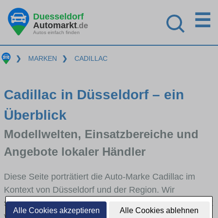
☰
Duesseldorf
Automarkt
.de
Autos einfach finden
❯
MARKEN
❯
CADILLAC
Cadillac in Düsseldorf – ein
Überblick
Modellwelten, Einsatzbereiche und
Angebote lokaler Händler
Diese Seite porträtiert die Auto-Marke Cadillac im
Kontext von Düsseldorf und der Region. Wir
skizzieren, in welchen Fahrzeugklassen Cadillac stark
Alle Cookies akzeptieren
Alle Cookies ablehnen
vertreten ist, welche Modellreihen häufig im Stadt-