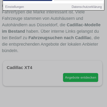
und Umlandverkehr zu sehen sind und für welche
Einstellungen
Datenschutzerklärung
Fahrertypen die Marke interessant ist. Viele
Fahrzeuge stammen von Autohäusern und
Autohändlern aus Düsseldorf, die
Cadillac-Modelle
im Bestand
haben. Über interne Links gelangst du
bei Bedarf zu
Fahrzeugsuchen nach Cadillac
, die
die entsprechenden Angebote der lokalen Anbieter
bündeln.
Cadillac XT4
Angebote entdecken