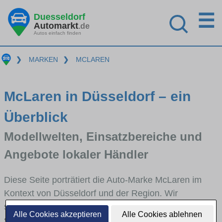
☰
Duesseldorf
Automarkt
.de
Autos einfach finden
❯
MARKEN
❯
MCLAREN
McLaren in Düsseldorf – ein
Überblick
Modellwelten, Einsatzbereiche und
Angebote lokaler Händler
Diese Seite porträtiert die Auto-Marke McLaren im
Kontext von Düsseldorf und der Region. Wir
skizzieren, in welchen Fahrzeugklassen McLaren
Alle Cookies akzeptieren
Alle Cookies ablehnen
stark vertreten ist, welche Modellreihen häufig im