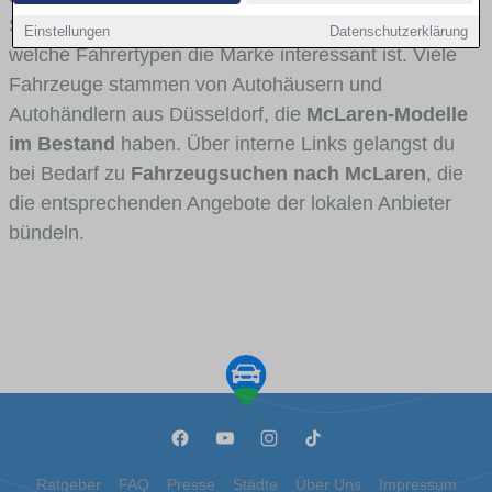
Stadt- und Umlandverkehr zu sehen sind und für
Einstellungen
Datenschutzerklärung
welche Fahrertypen die Marke interessant ist. Viele
Fahrzeuge stammen von Autohäusern und
Autohändlern aus Düsseldorf, die
McLaren-Modelle
im Bestand
haben. Über interne Links gelangst du
bei Bedarf zu
Fahrzeugsuchen nach McLaren
, die
die entsprechenden Angebote der lokalen Anbieter
bündeln.
Ratgeber
FAQ
Presse
Städte
Über Uns
Impressum