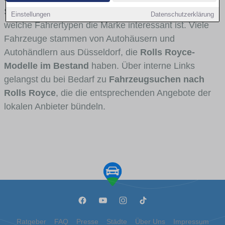
Stadt- und Umlandverkehr zu sehen sind und für
Einstellungen
Datenschutzerklärung
welche Fahrertypen die Marke interessant ist. Viele
Fahrzeuge stammen von Autohäusern und
Autohändlern aus Düsseldorf, die
Rolls Royce-
Modelle im Bestand
haben. Über interne Links
gelangst du bei Bedarf zu
Fahrzeugsuchen nach
Rolls Royce
, die die entsprechenden Angebote der
lokalen Anbieter bündeln.
Ratgeber
FAQ
Presse
Städte
Über Uns
Impressum