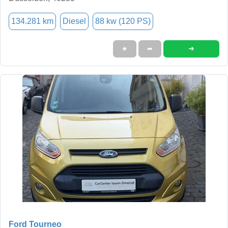
134.281 km
Diesel
88 kw (120 PS)
➜
★
➦
Ford Tourneo