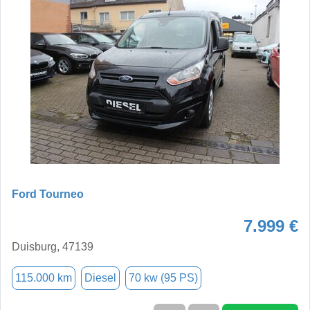
Ford Tourneo
7.999 €
Duisburg, 47139
115.000 km
Diesel
70 kw (95 PS)