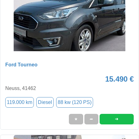
Ford Tourneo
15.490 €
Neuss, 41462
119.000 km
Diesel
88 kw (120 PS)
➜
★
➦