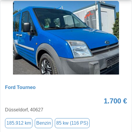
Ford Tourneo
1.700 €
Düsseldorf, 40627
185.912 km
Benzin
85 kw (116 PS)