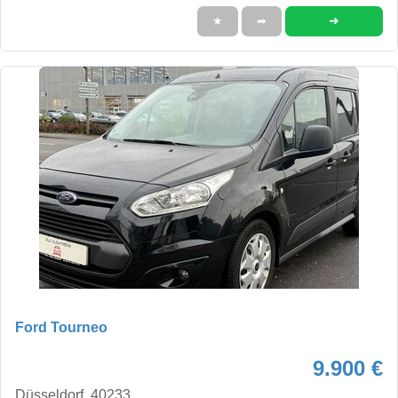
➜
★
➦
Ford Tourneo
9.900 €
Düsseldorf, 40233