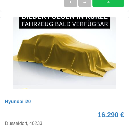
➜
★
➦
Hyundai i20
16.290 €
Düsseldorf, 40233