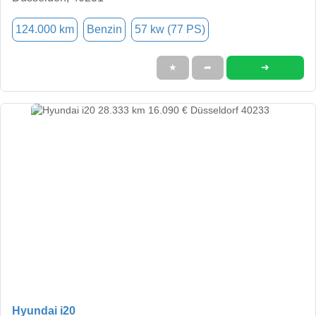
124.000 km
Benzin
57 kw (77 PS)
➜
★
➦
Hyundai i20