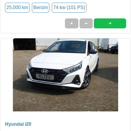
25.000 km
Benzin
74 kw (101 PS)
➜
★
➦
Hyundai i20