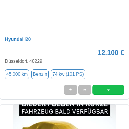
Hyundai i20
12.100 €
Düsseldorf, 40229
45.000 km
Benzin
74 kw (101 PS)
➜
★
➦