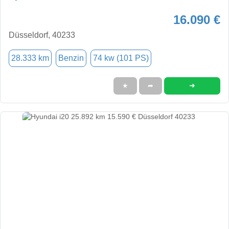
16.090 €
Düsseldorf, 40233
28.333 km
Benzin
74 kw (101 PS)
➜
★
➦