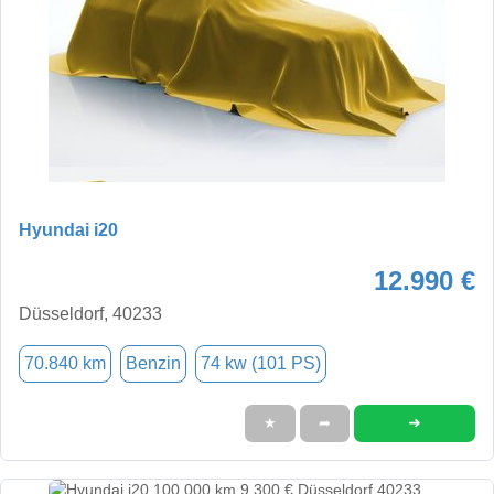
Hyundai i20
12.990 €
Düsseldorf, 40233
70.840 km
Benzin
74 kw (101 PS)
➜
★
➦