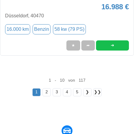
16.988 €
Düsseldorf, 40470
16.000 km
Benzin
58 kw (79 PS)
➜
★
➦
1 - 10 von 117
1
2
3
4
5
❯
❯❯