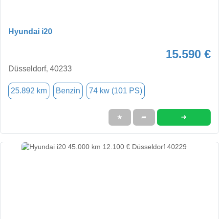
Hyundai i20
15.590 €
Düsseldorf, 40233
25.892 km
Benzin
74 kw (101 PS)
➜
★
➦