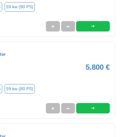
n
59 kw (80 PS)
➜
★
➦
tar
5.800 €
n
59 kw (80 PS)
➜
★
➦
tar