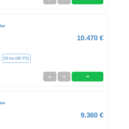
tar
10.470 €
59 kw (80 PS)
➜
★
➦
tar
9.360 €