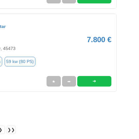
tar
7.800 €
r, 45473
n
59 kw (80 PS)
➜
★
➦
❯
❯❯