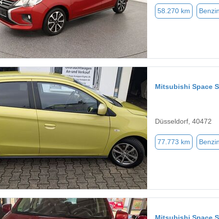
58.270 km
Benzi
Mitsubishi Space S
Düsseldorf, 40472
77.773 km
Benzi
Mitsubishi Space S