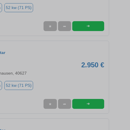
n
52 kw (71 PS)
➜
★
➦
tar
2.950 €
hausen, 40627
n
52 kw (71 PS)
➜
★
➦