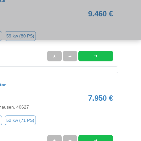
tar
9.460 €
n
59 kw (80 PS)
➜
★
➦
tar
7.950 €
hausen, 40627
n
52 kw (71 PS)
➜
★
➦