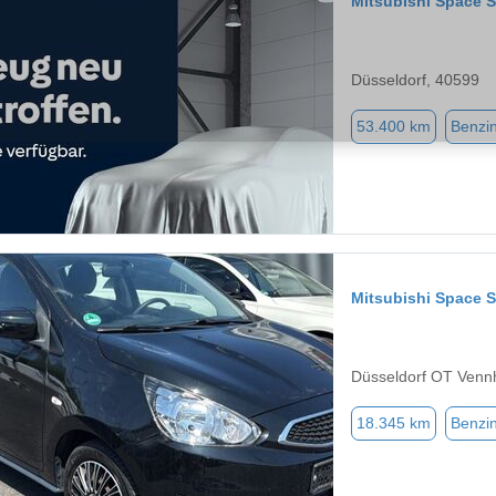
Mitsubishi Space S
Düsseldorf, 40599
53.400 km
Benzi
Mitsubishi Space S
Düsseldorf OT Venn
18.345 km
Benzi