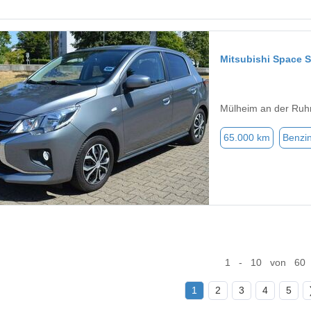
Mitsubishi Space S
Mülheim an der Ruh
65.000 km
Benzi
1 - 10 von 60
1
2
3
4
5