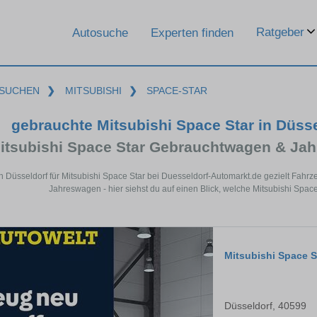
Ratgeber
Autosuche
Experten finden
SUCHEN
❯
MITSUBISHI
❯
SPACE-STAR
gebrauchte Mitsubishi Space Star in Düss
itsubishi Space Star Gebrauchtwagen & Ja
in Düsseldorf für Mitsubishi Space Star bei Duesseldorf-Automarkt.de gezielt Fah
Jahreswagen - hier siehst du auf einen Blick, welche Mitsubishi Space
Mitsubishi Space S
Düsseldorf, 40599