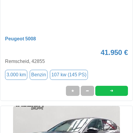
Peugeot 5008
41.950 €
Remscheid, 42855
3.000 km
Benzin
107 kw (145 PS)
➜
★
➦