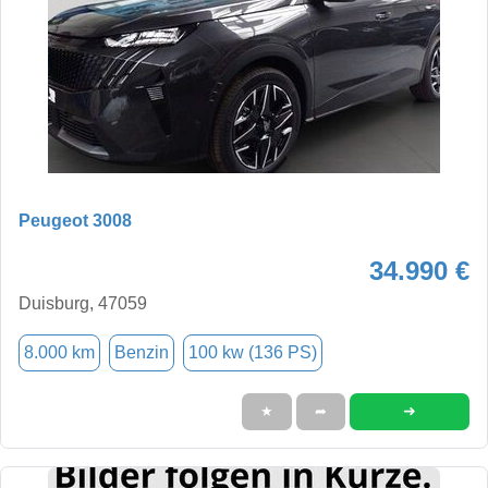
Peugeot 3008
34.990 €
Duisburg, 47059
8.000 km
Benzin
100 kw (136 PS)
➜
★
➦