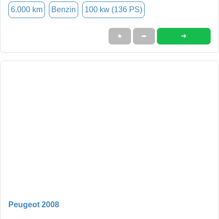
6.000 km
Benzin
100 kw (136 PS)
➜
★
➦
Peugeot 2008