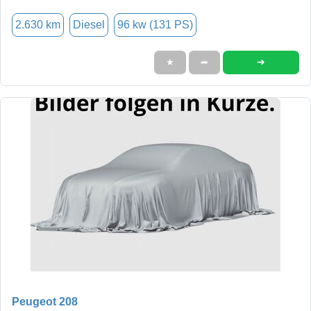
2.630 km
Diesel
96 kw (131 PS)
➜
★
➦
Peugeot 208