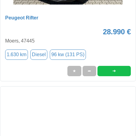
Peugeot Rifter
28.990 €
Moers, 47445
1.630 km
Diesel
96 kw (131 PS)
➜
★
➦