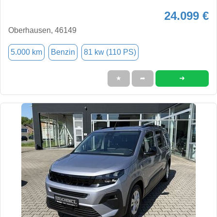
24.099 €
Oberhausen, 46149
5.000 km
Benzin
81 kw (110 PS)
➜
★
➦