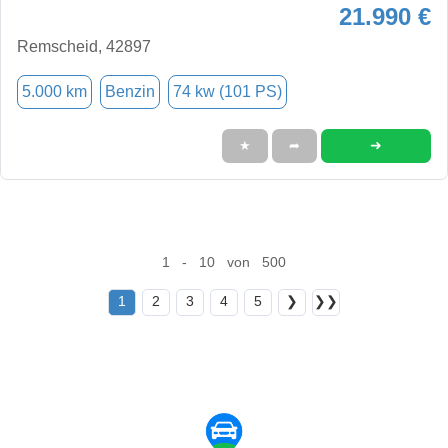
21.990 €
Remscheid, 42897
5.000 km
Benzin
74 kw (101 PS)
➜
★
➦
1 - 10 von 500
1
2
3
4
5
❯
❯❯