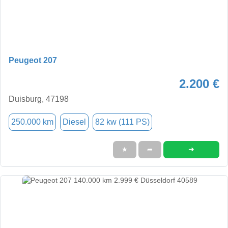
Peugeot 207
2.200 €
Duisburg, 47198
250.000 km
Diesel
82 kw (111 PS)
➜
★
➦