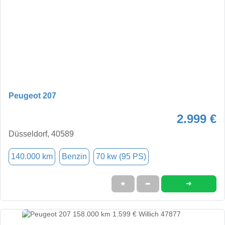
Peugeot 207
2.999 €
Düsseldorf, 40589
140.000 km
Benzin
70 kw (95 PS)
➜
★
➦