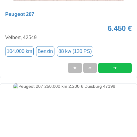
Peugeot 207
6.450 €
Velbert, 42549
104.000 km
Benzin
88 kw (120 PS)
➜
★
➦