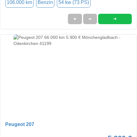
106.000 km
Benzin
54 kw (73 PS)
➜
★
➦
Peugeot 207