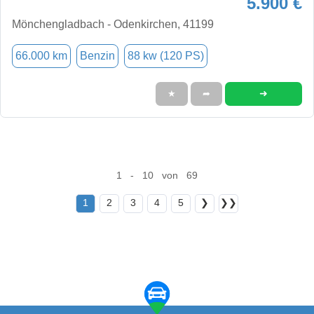
5.900 €
Mönchengladbach - Odenkirchen, 41199
66.000 km
Benzin
88 kw (120 PS)
➜
★
➦
1 - 10 von 69
1
2
3
4
5
❯
❯❯