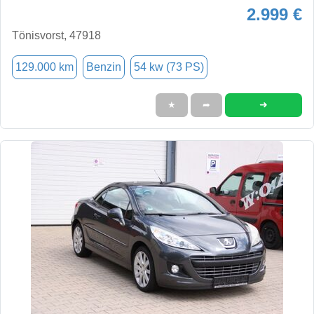
2.999 €
Tönisvorst, 47918
129.000 km
Benzin
54 kw (73 PS)
➜
★
➦