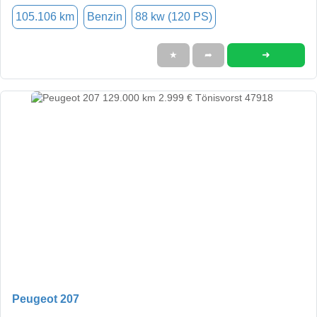
105.106 km
Benzin
88 kw (120 PS)
➜
★
➦
Peugeot 207