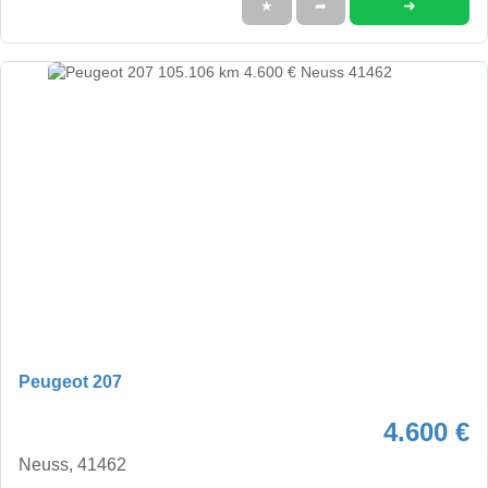
➜
★
➦
Peugeot 207
4.600 €
Neuss, 41462