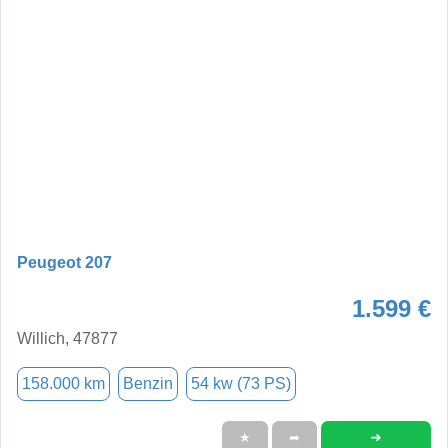
Peugeot 207
1.599 €
Willich, 47877
158.000 km
Benzin
54 kw (73 PS)
➜
★
➦