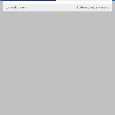
Copyright © 2000 - 2026 | 1A Infosysteme GmbH | Content by: 1a-sites-autos
Einstellungen
Datenschutzerklärung
08.08.2026