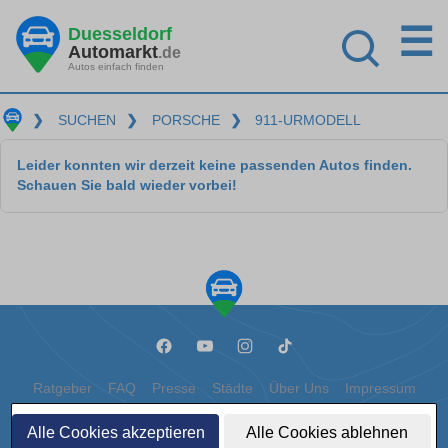
☰
Duesseldorf
Automarkt
.de
Autos einfach finden
❯
SUCHEN
❯
PORSCHE
❯
911-URMODELL
Leider konnten wir derzeit keine passenden Autos finden.
Schauen Sie bald wieder vorbei!
Ratgeber
FAQ
Presse
Städte
Über Uns
Impressum
Datenschutz
Cookies
Alle Cookies akzeptieren
Alle Cookies ablehnen