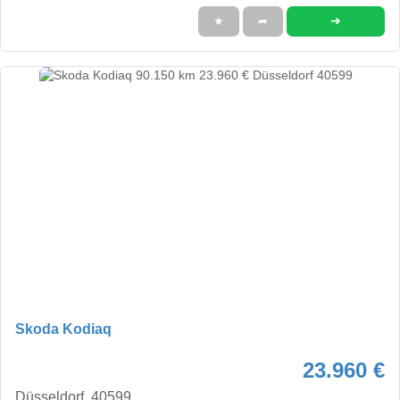
➜
★
➦
Skoda Kodiaq
23.960 €
Düsseldorf, 40599