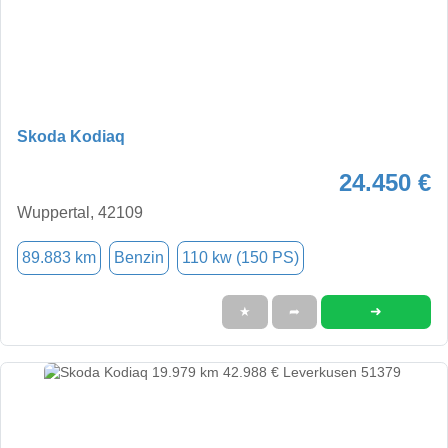
Skoda Kodiaq
24.450 €
Wuppertal, 42109
89.883 km
Benzin
110 kw (150 PS)
➜
★
➦