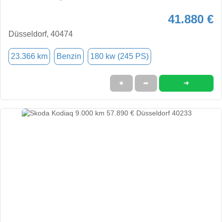
41.880 €
Düsseldorf, 40474
23.366 km
Benzin
180 kw (245 PS)
➜
★
➦