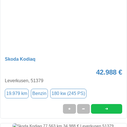
Skoda Kodiaq
42.988 €
Leverkusen, 51379
19.979 km
Benzin
180 kw (245 PS)
➜
★
➦