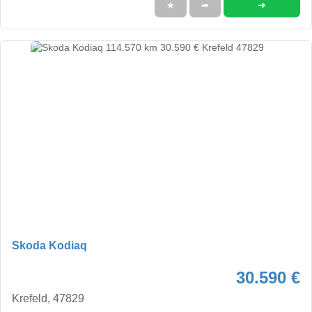
➜
★
➦
Skoda Kodiaq
30.590 €
Krefeld, 47829