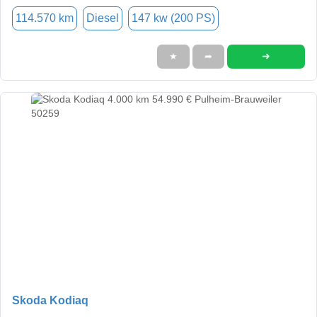
114.570 km
Diesel
147 kw (200 PS)
➜
★
➦
Skoda Kodiaq