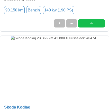
90.150 km
Benzin
140 kw (190 PS)
➜
★
➦
Skoda Kodiaq