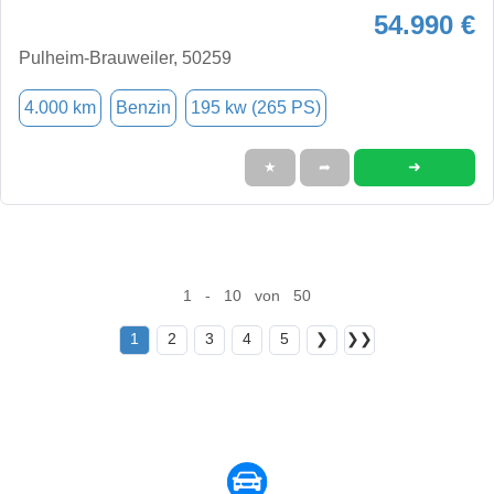
54.990 €
Pulheim-Brauweiler, 50259
4.000 km
Benzin
195 kw (265 PS)
➜
★
➦
1 - 10 von 50
1
2
3
4
5
❯
❯❯