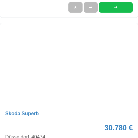
➜
★
➦
Skoda Superb
30.780 €
Düsseldorf, 40474