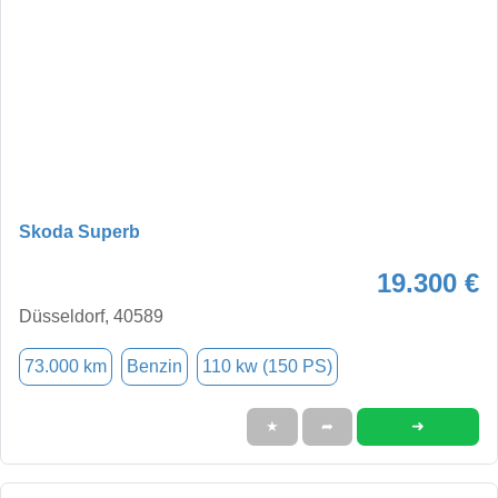
Skoda Superb
19.300 €
Düsseldorf, 40589
73.000 km
Benzin
110 kw (150 PS)
➜
★
➦