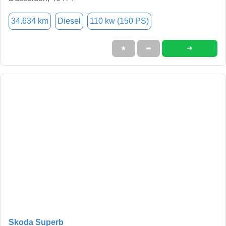
34.634 km
Diesel
110 kw (150 PS)
➜
★
➦
Skoda Superb