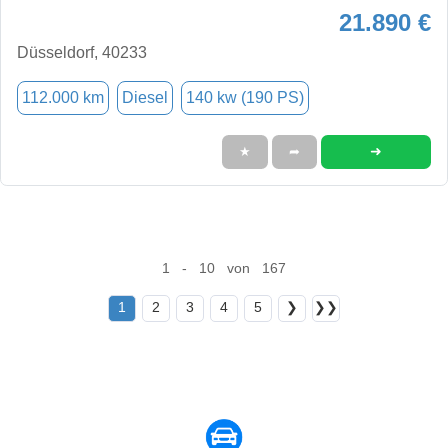
21.890 €
Düsseldorf, 40233
112.000 km
Diesel
140 kw (190 PS)
➜
★
➦
1 - 10 von 167
1
2
3
4
5
❯
❯❯