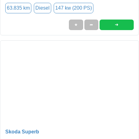
63.835 km
Diesel
147 kw (200 PS)
➜
★
➦
Skoda Superb