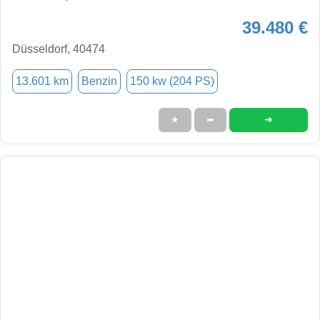
39.480 €
Düsseldorf, 40474
13.601 km
Benzin
150 kw (204 PS)
➜
★
➦