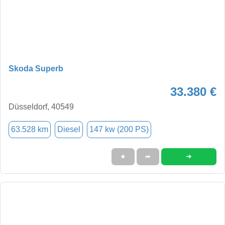
Skoda Superb
33.380 €
Düsseldorf, 40549
63.528 km
Diesel
147 kw (200 PS)
➜
★
➦