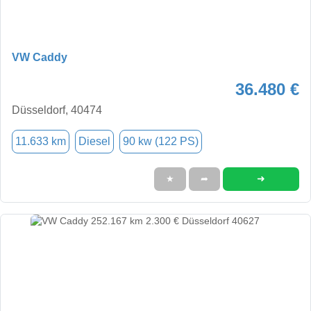
VW Caddy
36.480 €
Düsseldorf, 40474
11.633 km
Diesel
90 kw (122 PS)
➜
★
➦