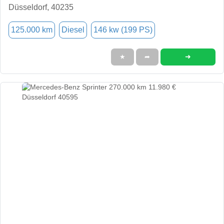
Düsseldorf, 40235
125.000 km
Diesel
146 kw (199 PS)
➜
★
➦