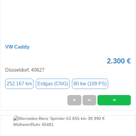
VW Caddy
2.300 €
Düsseldorf, 40627
252.167 km
Erdgas (CNG)
80 kw (109 PS)
➜
★
➦