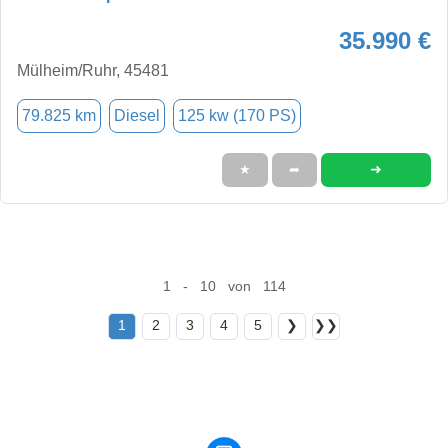
35.990 €
Mülheim/Ruhr, 45481
79.825 km
Diesel
125 kw (170 PS)
➜
★
➦
1 - 10 von 114
1
2
3
4
5
❯
❯❯