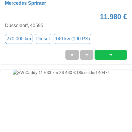
Mercedes Sprinter
11.980 €
Düsseldorf, 40595
270.000 km
Diesel
140 kw (190 PS)
➜
★
➦