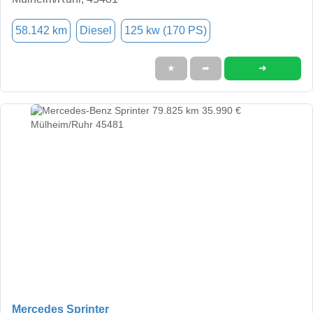
58.142 km
Diesel
125 kw (170 PS)
➜
★
➦
Mercedes Sprinter