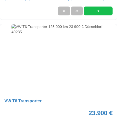
➜
★
➦
VW T6 Transporter
23.900 €