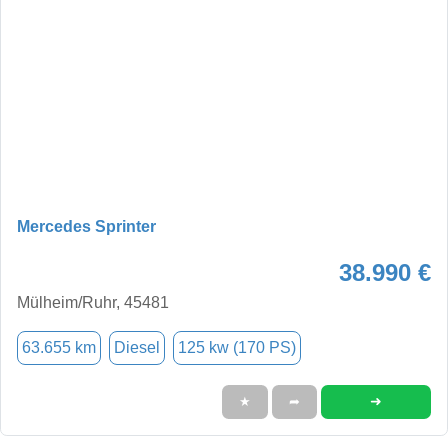
Mercedes Sprinter
38.990 €
Mülheim/Ruhr, 45481
63.655 km
Diesel
125 kw (170 PS)
➜
★
➦