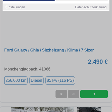
Einstellungen
Datenschutzerklärung
Ford Galaxy / Ghia / Sitzheizung / Klima / 7 Sizer
2.490 €
Mönchengladbach, 41066
256.000 km
Diesel
85 kw (116 PS)
➜
★
➦