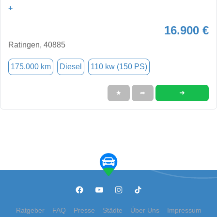
+
16.900 €
Ratingen, 40885
175.000 km
Diesel
110 kw (150 PS)
➜
★
➦
Ratgeber
FAQ
Presse
Städte
Über Uns
Impressum