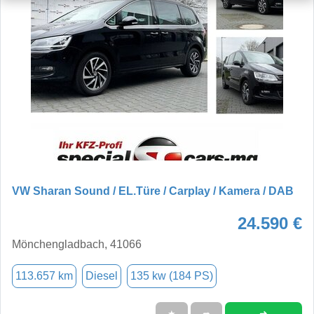
VW Sharan Sound / EL.Türe / Carplay / Kamera / DAB
24.590 €
Mönchengladbach, 41066
113.657 km
Diesel
135 kw (184 PS)
➜
★
➦