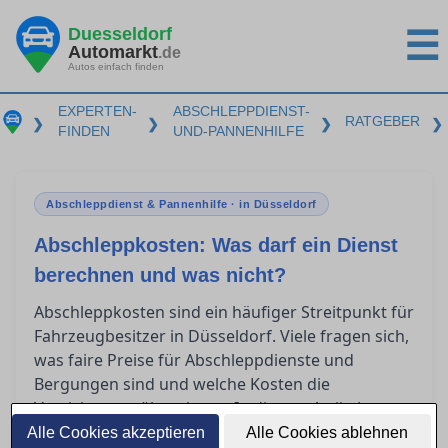
Duesseldorf
☰
Automarkt
.de
Autos einfach finden
EXPERTEN-
ABSCHLEPPDIENST-
RATGEBER
❯
❯
❯
❯
FINDEN
UND-PANNENHILFE
Abschleppdienst & Pannenhilfe · in Düsseldorf
Abschleppkosten: Was darf ein Dienst
berechnen und was nicht?
Abschleppkosten sind ein häufiger Streitpunkt für
Fahrzeugbesitzer in Düsseldorf. Viele fragen sich,
was faire Preise für Abschleppdienste und
Bergungen sind und welche Kosten die
Versicherung übernimmt. In diesem Artikel
erfahren Sie, wie Sie überhöhte Rechnungen
Alle Cookies akzeptieren
Alle Cookies ablehnen