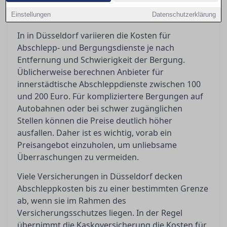
erkennen und welche Schritte Sie unternehmen
Einstellungen
können, um sich dagegen zu wehren.
Datenschutzerklärung
In in Düsseldorf variieren die Kosten für
Abschlepp- und Bergungsdienste je nach
Entfernung und Schwierigkeit der Bergung.
Üblicherweise berechnen Anbieter für
innerstädtische Abschleppdienste zwischen 100
und 200 Euro. Für kompliziertere Bergungen auf
Autobahnen oder bei schwer zugänglichen
Stellen können die Preise deutlich höher
ausfallen. Daher ist es wichtig, vorab ein
Preisangebot einzuholen, um unliebsame
Überraschungen zu vermeiden.
Viele Versicherungen in Düsseldorf decken
Abschleppkosten bis zu einer bestimmten Grenze
ab, wenn sie im Rahmen des
Versicherungsschutzes liegen. In der Regel
übernimmt die Kaskoversicherung die Kosten für