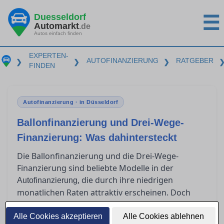
Duesseldorf
☰
Automarkt
.de
Autos einfach finden
EXPERTEN-
AUTOFINANZIERUNG
RATGEBER
❯
❯
❯
FINDEN
Autofinanzierung · in Düsseldorf
Ballonfinanzierung und Drei-Wege-
Finanzierung: Was dahintersteckt
Die Ballonfinanzierung und die Drei-Wege-
Finanzierung sind beliebte Modelle in der
, die durch ihre niedrigen
Autofinanzierung
monatlichen Raten attraktiv erscheinen. Doch
was passiert am Ende der Laufzeit? Für wen sind
diese Modelle geeignet, und welche Risiken
Alle Cookies akzeptieren
Alle Cookies ablehnen