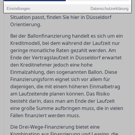
sollten Sie beachten? Wenn Sie sich fragen,
Einstellungen
Datenschutzerklärung
welches Finanzierungsmodell am besten zu Ihrer
Situation passt, finden Sie hier in Düsseldorf
Orientierung.
Bei der Ballonfinanzierung handelt es sich um ein
Kreditmodell, bei dem während der Laufzeit nur
geringe monatliche Raten gezahlt werden. Am
Ende der Vertragslaufzeit in Düsseldorf erwartet
den Kreditnehmer jedoch eine hohe
Einmalzahlung, den sogenannten Ballon. Diese
Finanzierungsform eignet sich vor allem für
diejenigen, die mit einem höheren Einmalbetrag
am Laufzeitende planen können. Das Risiko
besteht darin, dass man am Ende der Laufzeit
eine große Summe aufbringen muss, die in vielen
Fällen finanziert werden muss.
Die Drei-Wege-Finanzierung bietet eine
Kombination aus Finanzierung und
, die
Leasing