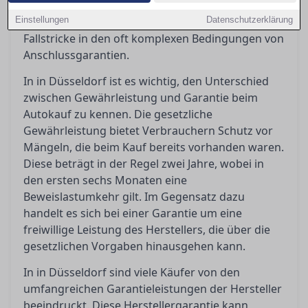
Orientierung, indem er die gesetzlichen und
Einstellungen
vertraglichen Regelungen beleuchtet, sowie die
Datenschutzerklärung
Fallstricke in den oft komplexen Bedingungen von
Anschlussgarantien.
In in Düsseldorf ist es wichtig, den Unterschied
zwischen Gewährleistung und Garantie beim
Autokauf zu kennen. Die gesetzliche
Gewährleistung bietet Verbrauchern Schutz vor
Mängeln, die beim Kauf bereits vorhanden waren.
Diese beträgt in der Regel zwei Jahre, wobei in
den ersten sechs Monaten eine
Beweislastumkehr gilt. Im Gegensatz dazu
handelt es sich bei einer Garantie um eine
freiwillige Leistung des Herstellers, die über die
gesetzlichen Vorgaben hinausgehen kann.
In in Düsseldorf sind viele Käufer von den
umfangreichen Garantieleistungen der Hersteller
beeindruckt. Diese Herstellergarantie kann