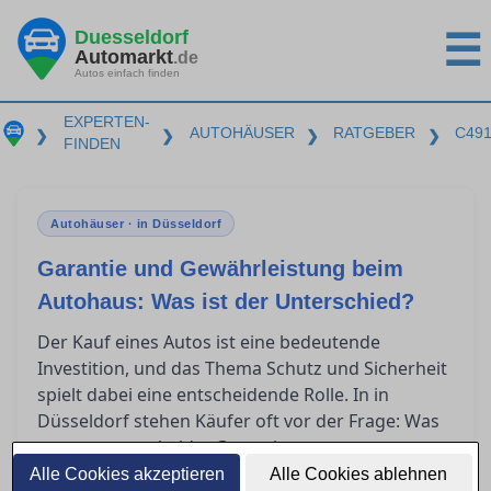
Duesseldorf
☰
Automarkt
.de
Autos einfach finden
EXPERTEN-
AUTOHÄUSER
RATGEBER
C49
❯
❯
❯
❯
FINDEN
Autohäuser · in Düsseldorf
Garantie und Gewährleistung beim
Autohaus: Was ist der Unterschied?
Der Kauf eines Autos ist eine bedeutende
Investition, und das Thema Schutz und Sicherheit
spielt dabei eine entscheidende Rolle. In in
Düsseldorf stehen Käufer oft vor der Frage: Was
genau unterscheidet Garantie von
Gewährleistung? Dieser Artikel bietet klare
Alle Cookies akzeptieren
Alle Cookies ablehnen