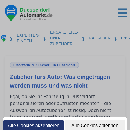
Duesseldorf
☰
Automarkt
.de
Autos einfach finden
ERSATZTEILE-
EXPERTEN-
UND-
RATGEBER
C49
❯
❯
❯
❯
FINDEN
ZUBEHOER
Ersatzteile & Zubehör · in Düsseldorf
Zubehör fürs Auto: Was eingetragen
werden muss und was nicht
Egal, ob Sie Ihr Fahrzeug in Düsseldorf
personalisieren oder aufrüsten möchten – die
Auswahl an Autozubehör ist riesig. Doch nicht
jedes Anbauteil darf bedenkenlos angebracht
werden. In diesem Ratgeber klären wir, welche
Alle Cookies akzeptieren
Alle Cookies ablehnen