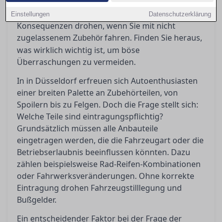
Zubehörteile eingetragen werden müssen, was
ABE und Teilegutachten bedeuten und welche
Einstellungen
Datenschutzerklärung
Konsequenzen drohen, wenn Sie mit nicht
zugelassenem
fahren. Finden Sie heraus,
Zubehör
was wirklich wichtig ist, um böse
Überraschungen zu vermeiden.
In in Düsseldorf erfreuen sich Autoenthusiasten
einer breiten Palette an Zubehörteilen, von
Spoilern bis zu Felgen. Doch die Frage stellt sich:
Welche Teile sind eintragungspflichtig?
Grundsätzlich müssen alle Anbauteile
eingetragen werden, die die Fahrzeugart oder die
Betriebserlaubnis beeinflussen könnten. Dazu
zählen beispielsweise Rad-Reifen-Kombinationen
oder Fahrwerksveränderungen. Ohne korrekte
Eintragung drohen Fahrzeugstilllegung und
Bußgelder.
Ein entscheidender Faktor bei der Frage der