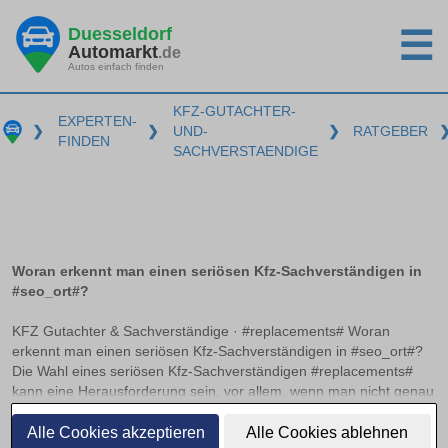
Duesseldorf
☰
Automarkt
.de
Autos einfach finden
KFZ-GUTACHTER-
EXPERTEN-
❯
❯
UND-
❯
RATGEBER
FINDEN
SACHVERSTAENDIGE
Woran erkennt man einen seriösen Kfz-Sachverständigen in
#seo_ort#?
KFZ Gutachter & Sachverständige · #replacements# Woran
erkennt man einen seriösen Kfz-Sachverständigen in #seo_ort#?
Die Wahl eines seriösen Kfz-Sachverständigen #replacements#
kann eine Herausforderung sein, vor allem, wenn man nicht genau
weiß, worauf zu achten ist. Anerkannte Zertifizierungen und
weiterlesen
Verbandsmitgliedschaften können hier als wichtige Indikatoren
Alle Cookies akzeptieren
Alle Cookies ablehnen