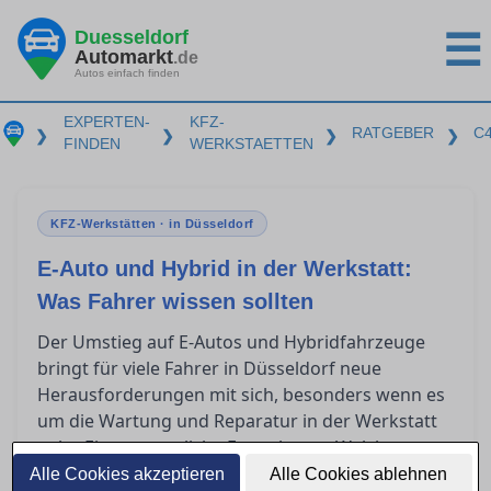
Duesseldorf
☰
Automarkt
.de
Autos einfach finden
EXPERTEN-
KFZ-
RATGEBER
C
❯
❯
❯
❯
FINDEN
WERKSTAETTEN
KFZ-Werkstätten · in Düsseldorf
E-Auto und Hybrid in der Werkstatt:
Was Fahrer wissen sollten
Der Umstieg auf E-Autos und Hybridfahrzeuge
bringt für viele Fahrer in Düsseldorf neue
Herausforderungen mit sich, besonders wenn es
um die Wartung und Reparatur in der Werkstatt
geht. Eine wesentliche Frage lautet: Welche
Qualifikationen benötigt eine Werkstatt, um
Alle Cookies akzeptieren
Alle Cookies ablehnen