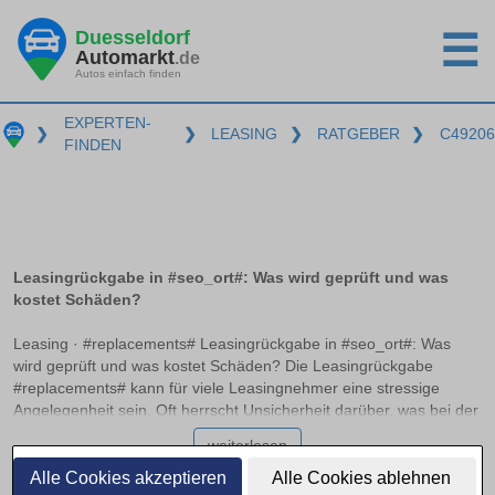
Duesseldorf
☰
Automarkt
.de
Autos einfach finden
EXPERTEN-
❯
❯
LEASING
❯
RATGEBER
❯
C49206
FINDEN
Leasingrückgabe in #seo_ort#: Was wird geprüft und was
kostet Schäden?
Leasing · #replacements# Leasingrückgabe in #seo_ort#: Was
wird geprüft und was kostet Schäden? Die Leasingrückgabe
#replacements# kann für viele Leasingnehmer eine stressige
Angelegenheit sein. Oft herrscht Unsicherheit darüber, was bei der
Rückgabe genau geprüft wird und welche Kosten für mögliche
weiterlesen
Schäden entstehen können. In diesem Ratgeber erfahren Sie,
welche Unterschiede zwischen normalen Gebrauchsspuren und
Alle Cookies akzeptieren
Alle Cookies ablehnen