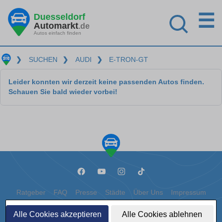
☰
Duesseldorf
Automarkt
.de
Autos einfach finden
❯
SUCHEN
❯
AUDI
❯
E-TRON-GT
Leider konnten wir derzeit keine passenden Autos finden.
Schauen Sie bald wieder vorbei!
Ratgeber
FAQ
Presse
Städte
Über Uns
Impressum
Datenschutz
Cookies
Alle Cookies akzeptieren
Alle Cookies ablehnen