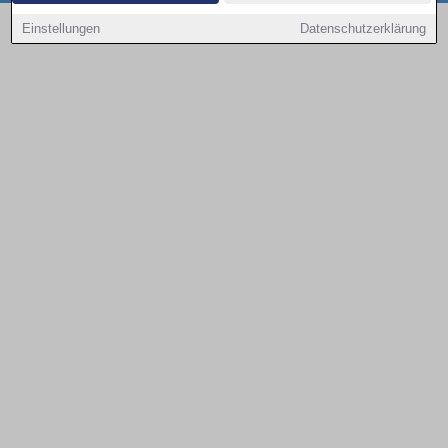
Copyright © 2000 - 2026 | 1A Infosysteme GmbH | Content by: 1a-sites-autos
Einstellungen
Datenschutzerklärung
08.08.2026