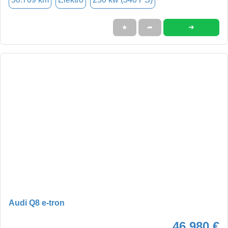
➜
★
➦
Audi Q8 e-tron
46.980 €