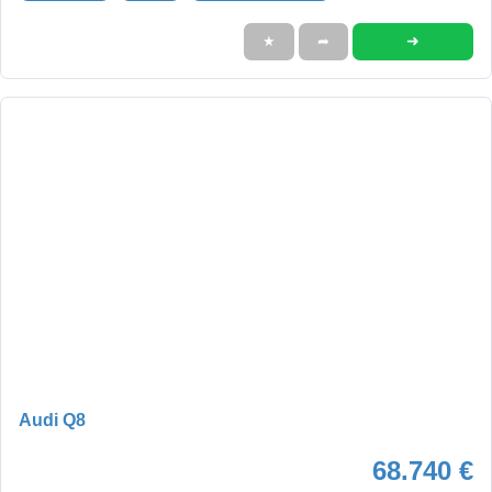
➜
★
➦
Audi Q8
68.740 €