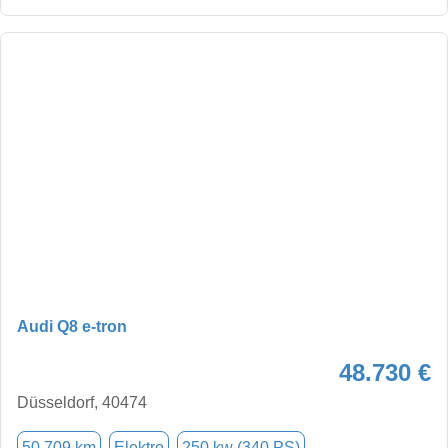
Audi Q8 e-tron
48.730 €
Düsseldorf, 40474
50.709 km
Elektro
250 kw (340 PS)