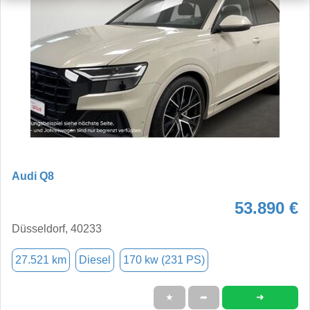
Audi Q8
53.890 €
Düsseldorf, 40233
27.521 km
Diesel
170 kw (231 PS)
➜
★
➦