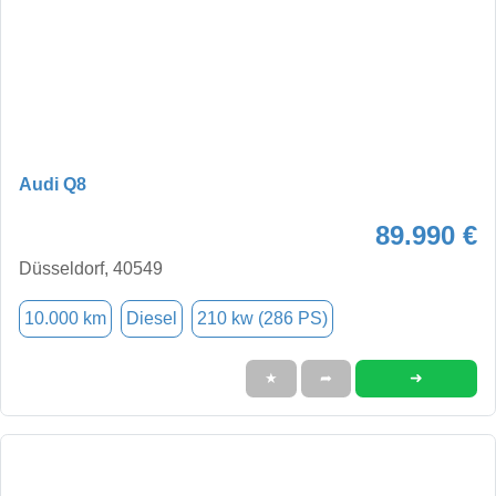
Audi Q8
89.990 €
Düsseldorf, 40549
10.000 km
Diesel
210 kw (286 PS)
➜
★
➦