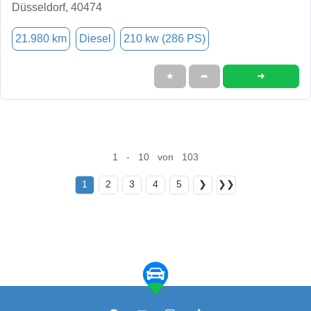
Düsseldorf, 40474
21.980 km
Diesel
210 kw (286 PS)
➜
★
➦
1 - 10 von 103
1
2
3
4
5
❯
❯❯