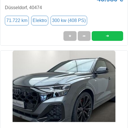
Düsseldorf, 40474
71.722 km
Elektro
300 kw (408 PS)
➜
★
➦