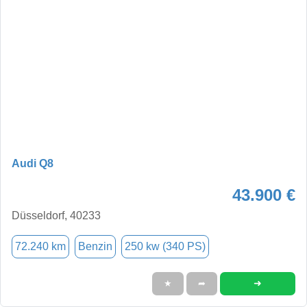
Audi Q8
43.900 €
Düsseldorf, 40233
72.240 km
Benzin
250 kw (340 PS)
➜
★
➦