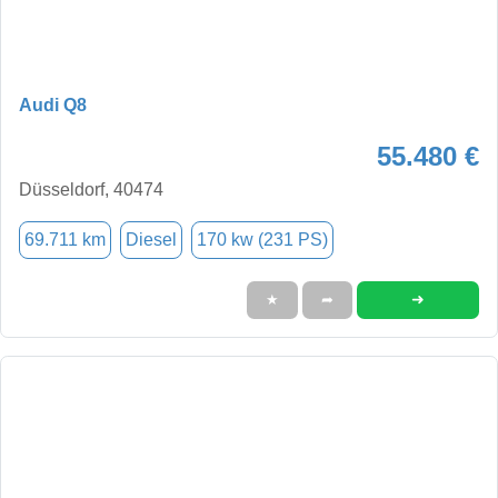
Audi Q8
55.480 €
Düsseldorf, 40474
69.711 km
Diesel
170 kw (231 PS)
➜
★
➦