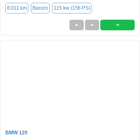
8.011 km
Benzin
115 kw (156 PS)
➜
★
➦
BMW 120