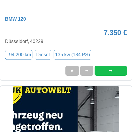
BMW 120
7.350 €
Düsseldorf, 40229
194.200 km
Diesel
135 kw (184 PS)
➜
★
➦