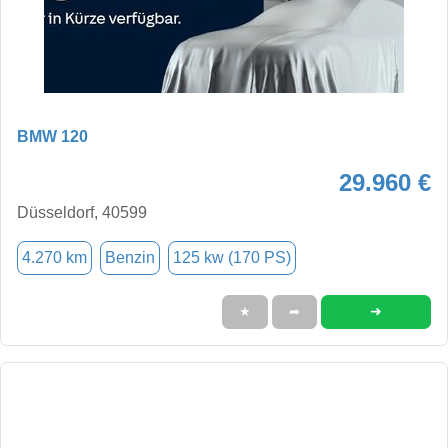
BMW 120
29.960 €
Düsseldorf, 40599
4.270 km
Benzin
125 kw (170 PS)
➜
★
➦