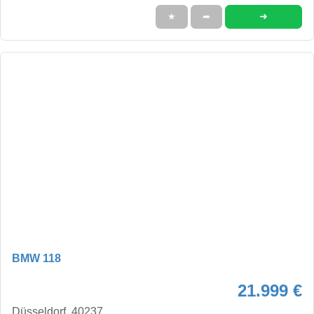
➜
★
➦
BMW 118
21.999 €
Düsseldorf, 40237