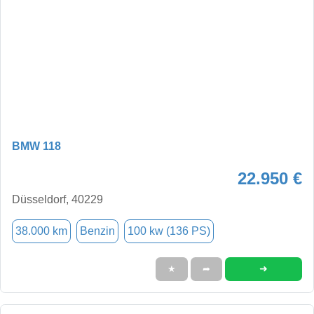
BMW 118
22.950 €
Düsseldorf, 40229
38.000 km
Benzin
100 kw (136 PS)
➜
★
➦