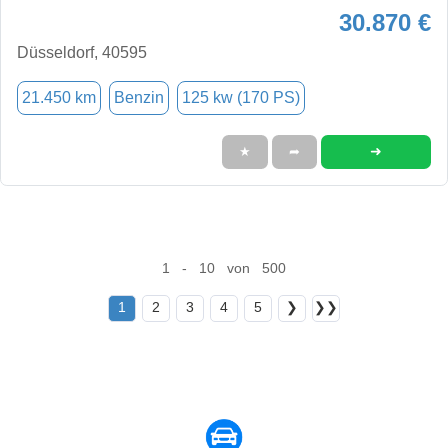
30.870 €
Düsseldorf, 40595
21.450 km
Benzin
125 kw (170 PS)
➜
★
➦
1 - 10 von 500
1
2
3
4
5
❯
❯❯