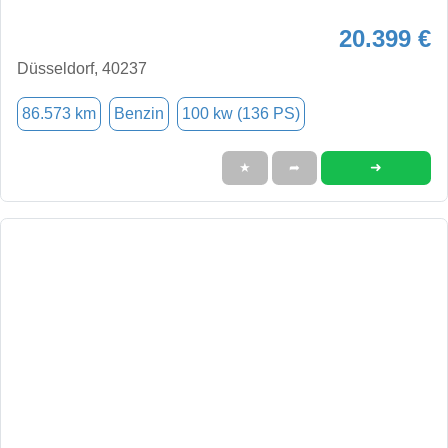
20.399 €
Düsseldorf, 40237
86.573 km
Benzin
100 kw (136 PS)
➜
★
➦