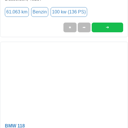
61.063 km
Benzin
100 kw (136 PS)
➜
★
➦
BMW 118