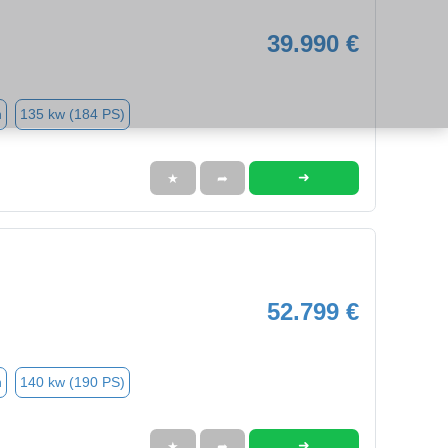
39.990 €
n
135 kw (184 PS)
➜
★
➦
52.799 €
n
140 kw (190 PS)
➜
★
➦