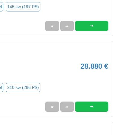
l
145 kw (197 PS)
➜
★
➦
28.880 €
l
210 kw (286 PS)
➜
★
➦