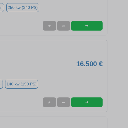
in
250 kw (340 PS)
➜
★
➦
16.500 €
l
140 kw (190 PS)
➜
★
➦