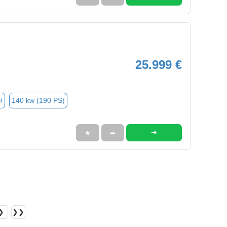
25.999 €
l
140 kw (190 PS)
➜
★
➦
❯
❯❯