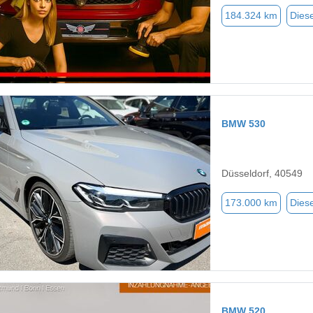
184.324 km
Diese
BMW 530
Düsseldorf, 40549
173.000 km
Diese
BMW 520