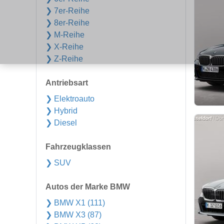
❯ 7er-Reihe
❯ 8er-Reihe
❯ M-Reihe
❯ X-Reihe
❯ Z-Reihe
Antriebsart
❯ Elektroauto
❯ Hybrid
❯ Diesel
Fahrzeugklassen
❯ SUV
Autos der Marke BMW
❯ BMW X1 (111)
❯ BMW X3 (87)