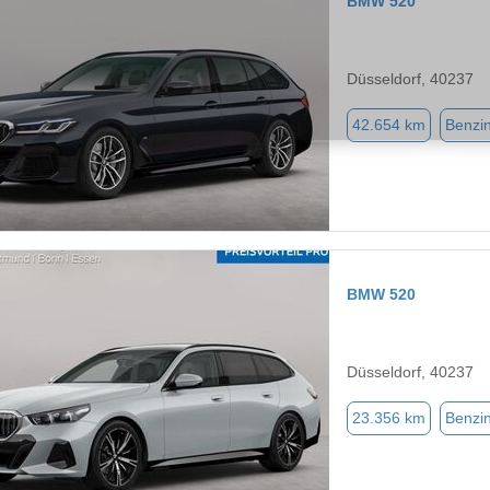
BMW 520
Düsseldorf, 40237
42.654 km
Benzi
BMW 520
Düsseldorf, 40237
23.356 km
Benzi