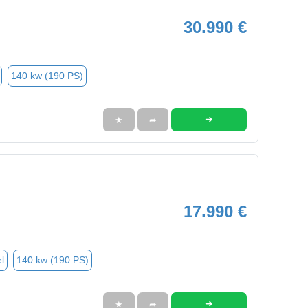
30.990 €
140 kw (190 PS)
➜
★
➦
17.990 €
l
140 kw (190 PS)
➜
★
➦