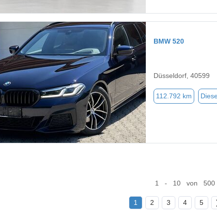
BMW 520
Düsseldorf, 40599
112.792 km
Diese
1 - 10 von 500
1
2
3
4
5