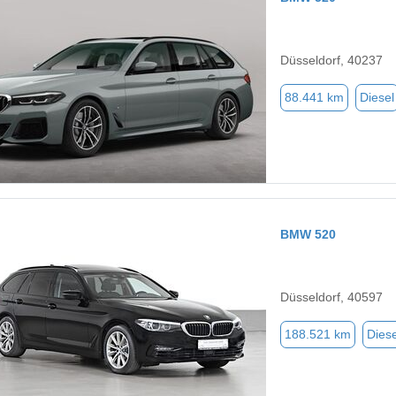
Düsseldorf, 40237
88.441 km
Diesel
BMW 520
Düsseldorf, 40597
188.521 km
Diese