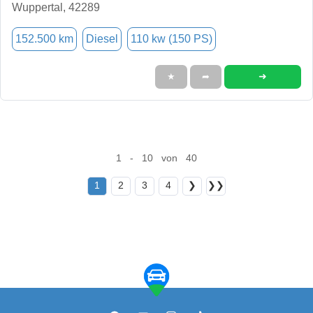
Wuppertal, 42289
152.500 km
Diesel
110 kw (150 PS)
➜
★
➦
1 - 10 von 40
1
2
3
4
❯
❯❯