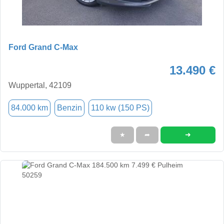
Ford Grand C-Max
13.490 €
Wuppertal, 42109
84.000 km
Benzin
110 kw (150 PS)
➜
★
➦