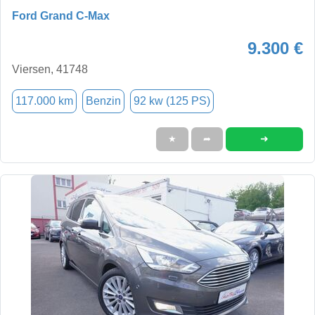
Ford Grand C-Max
9.300 €
Viersen, 41748
117.000 km
Benzin
92 kw (125 PS)
➜
★
➦