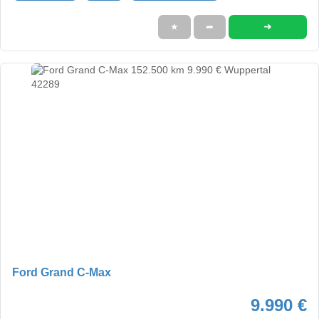
➜
★
➦
Ford Grand C-Max
9.990 €