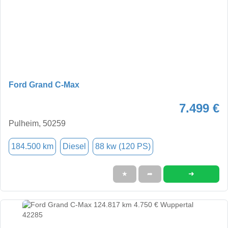
Ford Grand C-Max
7.499 €
Pulheim, 50259
184.500 km
Diesel
88 kw (120 PS)
➜
★
➦