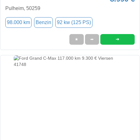
Pulheim, 50259
98.000 km
Benzin
92 kw (125 PS)
➜
★
➦