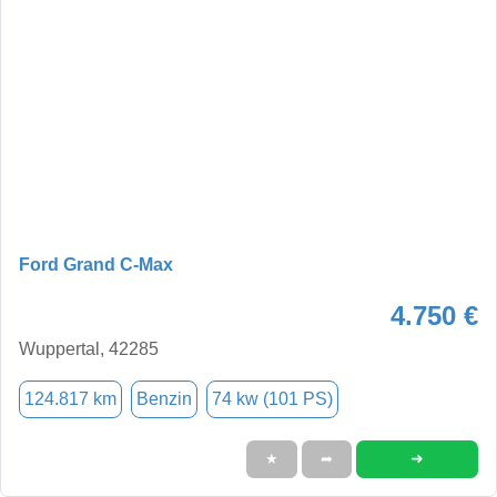
Ford Grand C-Max
4.750 €
Wuppertal, 42285
124.817 km
Benzin
74 kw (101 PS)
➜
★
➦