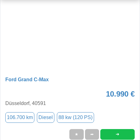
Ford Grand C-Max
10.990 €
Düsseldorf, 40591
106.700 km
Diesel
88 kw (120 PS)
➜
★
➦