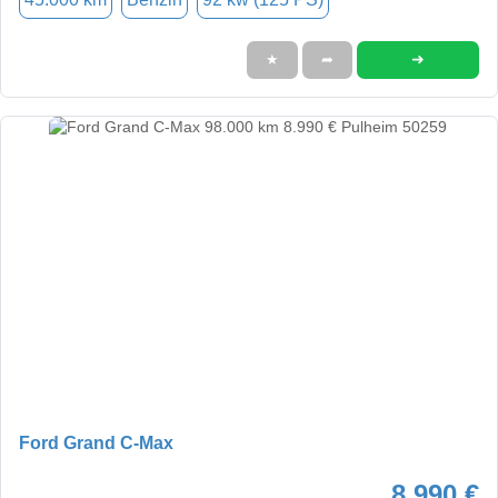
➜
★
➦
Ford Grand C-Max
8.990 €