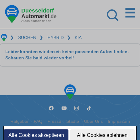
☰
Duesseldorf
Automarkt
.de
Autos einfach finden
❯
SUCHEN
❯
HYBRID
❯
KIA
Leider konnten wir derzeit keine passenden Autos finden.
Schauen Sie bald wieder vorbei!
Ratgeber
FAQ
Presse
Städte
Über Uns
Impressum
Datenschutz
Cookies
Alle Cookies akzeptieren
Alle Cookies ablehnen