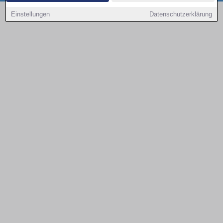
Copyright © 2000 - 2026 | 1A Infosysteme GmbH | Content by: 1a-sites-autos
Einstellungen
Datenschutzerklärung
08.08.2026