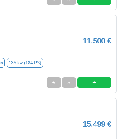
11.500 €
in
135 kw (184 PS)
➜
★
➦
15.499 €