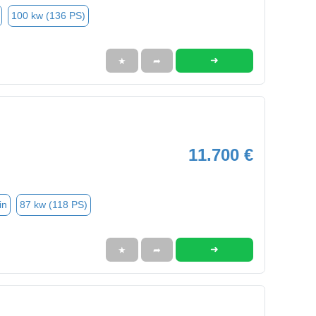
100 kw (136 PS)
➜
★
➦
11.700 €
in
87 kw (118 PS)
➜
★
➦