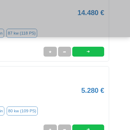
14.480 €
in
87 kw (118 PS)
➜
★
➦
5.280 €
in
80 kw (109 PS)
➜
★
➦