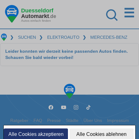
☰
Duesseldorf
Automarkt
.de
Autos einfach finden
❯
SUCHEN
❯
ELEKTROAUTO
❯
MERCEDES-BENZ
Leider konnten wir derzeit keine passenden Autos finden.
Schauen Sie bald wieder vorbei!
Ratgeber
FAQ
Presse
Städte
Über Uns
Impressum
Datenschutz
Cookies
Alle Cookies akzeptieren
Alle Cookies ablehnen