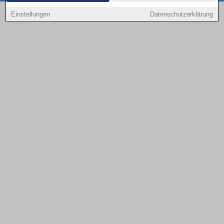
Copyright © 2000 - 2026 | 1A Infosysteme GmbH | Content by: 1a-sites-autos
Einstellungen
Datenschutzerklärung
09.08.2026