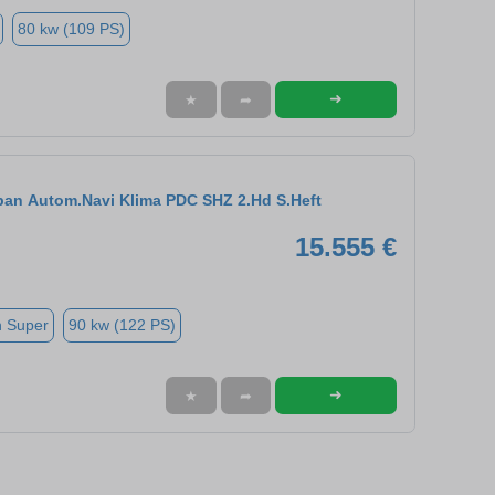
80 kw (109 PS)
➜
★
➦
ban Autom.Navi Klima PDC SHZ 2.Hd S.Heft
15.555 €
n Super
90 kw (122 PS)
➜
★
➦