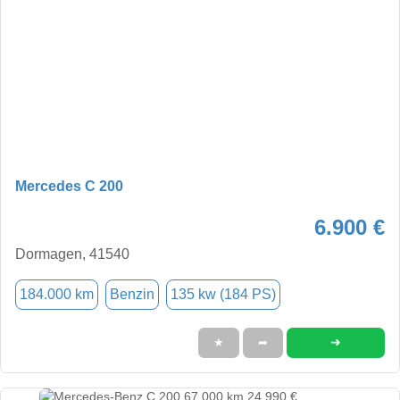
Mercedes C 200
6.900 €
Dormagen, 41540
184.000 km
Benzin
135 kw (184 PS)
➜
★
➦