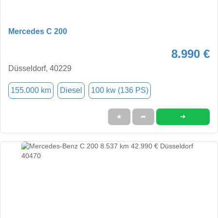
Mercedes C 200
8.990 €
Düsseldorf, 40229
155.000 km
Diesel
100 kw (136 PS)
➜
★
➦