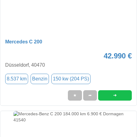
Mercedes C 200
42.990 €
Düsseldorf, 40470
8.537 km
Benzin
150 kw (204 PS)
➜
★
➦