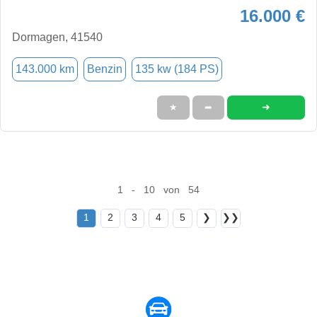
16.000 €
Dormagen, 41540
143.000 km
Benzin
135 kw (184 PS)
➜
★
➦
1 - 10 von 54
1
2
3
4
5
❯
❯❯