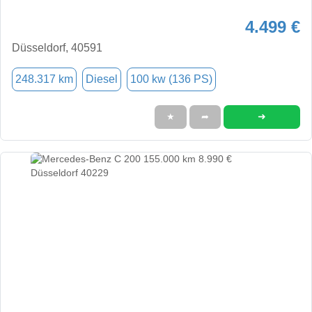
4.499 €
Düsseldorf, 40591
248.317 km
Diesel
100 kw (136 PS)
➜
★
➦