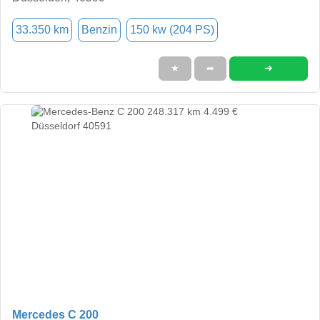
33.350 km
Benzin
150 kw (204 PS)
➜
★
➦
Mercedes C 200