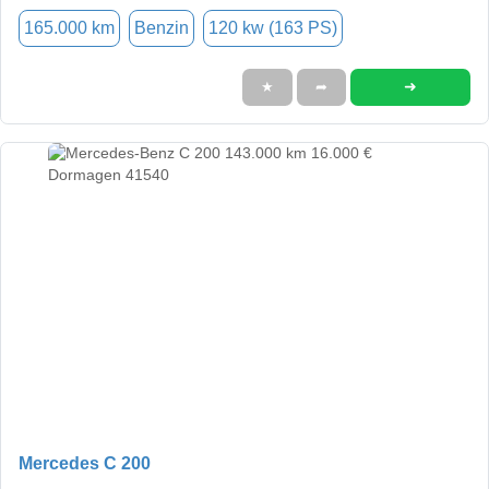
165.000 km
Benzin
120 kw (163 PS)
➜
★
➦
Mercedes C 200