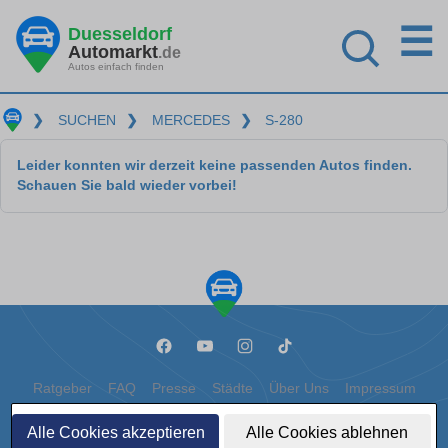
☰
Duesseldorf
Automarkt
.de
Autos einfach finden
❯
SUCHEN
❯
MERCEDES
❯
S-280
Leider konnten wir derzeit keine passenden Autos finden.
Schauen Sie bald wieder vorbei!
Ratgeber
FAQ
Presse
Städte
Über Uns
Impressum
Datenschutz
Cookies
Alle Cookies akzeptieren
Alle Cookies ablehnen