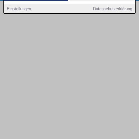
Copyright © 2000 - 2026 | 1A Infosysteme GmbH | Content by: 1a-sites-autos
Einstellungen
Datenschutzerklärung
09.08.2026