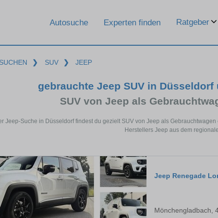
Ratgeber
Autosuche
Experten finden
SUCHEN
❯
SUV
❯
JEEP
gebrauchte Jeep SUV in Düsseldorf
SUV von Jeep als Gebrauchtwa
er Jeep-Suche in Düsseldorf findest du gezielt SUV von Jeep als Gebrauchtwagen
Herstellers Jeep aus dem regional
Jeep Renegade Lon
Mönchengladbach, 