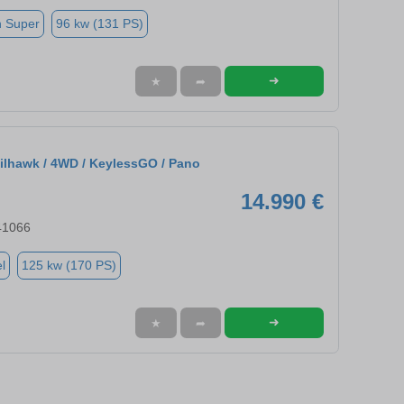
n Super
96 kw (131 PS)
➜
★
➦
ilhawk / 4WD / KeylessGO / Pano
14.990 €
41066
l
125 kw (170 PS)
➜
★
➦