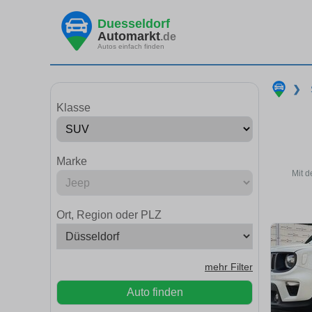
Duesseldorf
Automarkt
.de
Autos einfach finden
❯
Klasse
Marke
Mit d
Ort, Region oder PLZ
mehr Filter
Auto finden