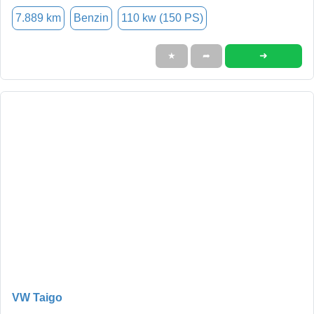
7.889 km
Benzin
110 kw (150 PS)
➜
★
➦
VW Taigo