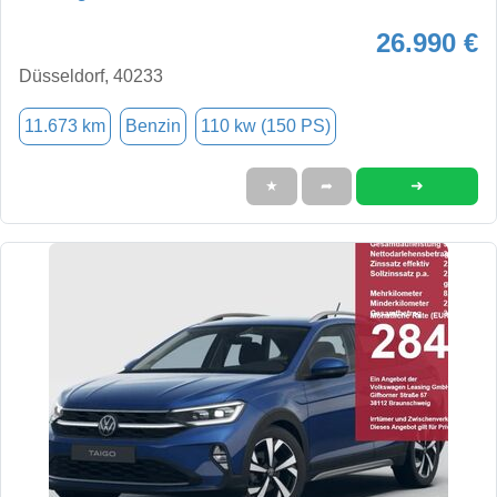
26.990 €
Düsseldorf, 40233
11.673 km
Benzin
110 kw (150 PS)
➜
★
➦