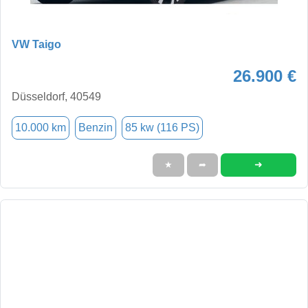
VW Taigo
26.900 €
Düsseldorf, 40549
10.000 km
Benzin
85 kw (116 PS)
➜
★
➦