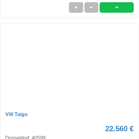
➜
★
➦
VW Taigo
22.560 €
Düsseldorf, 40599