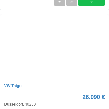
➜
★
➦
VW Taigo
26.990 €
Düsseldorf, 40233