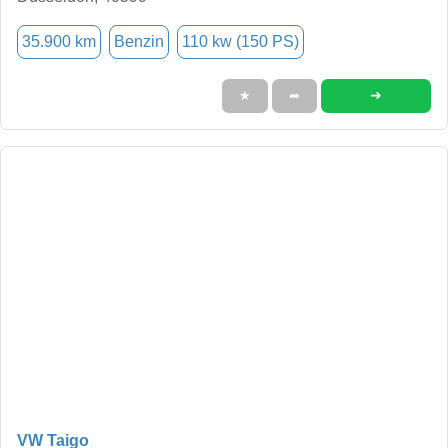
35.900 km
Benzin
110 kw (150 PS)
➜
★
➦
VW Taigo