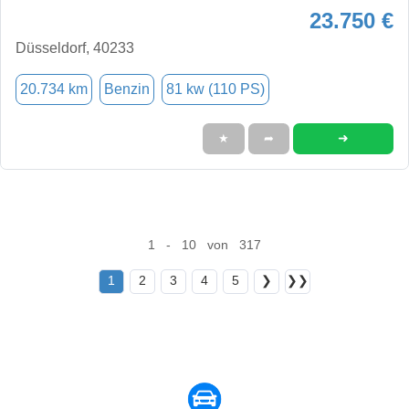
23.750 €
Düsseldorf, 40233
20.734 km
Benzin
81 kw (110 PS)
➜
★
➦
1 - 10 von 317
1
2
3
4
5
❯
❯❯