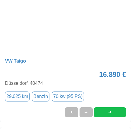
VW Taigo
16.890 €
Düsseldorf, 40474
29.025 km
Benzin
70 kw (95 PS)
➜
★
➦