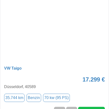
VW Taigo
17.299 €
Düsseldorf, 40589
35.744 km
Benzin
70 kw (95 PS)