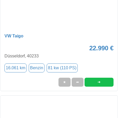
VW Taigo
22.990 €
Düsseldorf, 40233
16.061 km
Benzin
81 kw (110 PS)
➜
★
➦