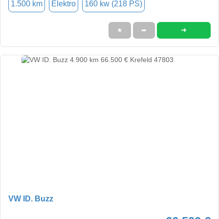
1.500 km
Elektro
160 kw (218 PS)
➜
★
➦
VW ID. Buzz