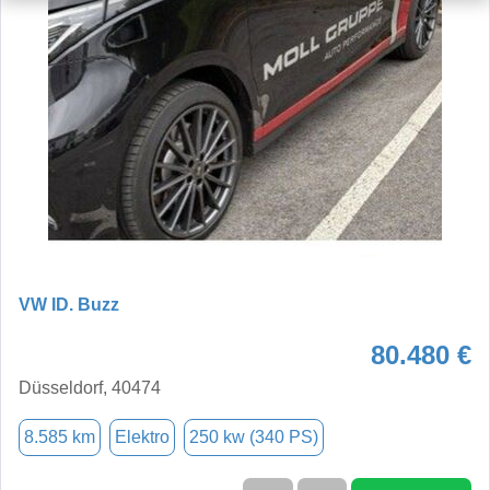
VW ID. Buzz
80.480 €
Düsseldorf, 40474
8.585 km
Elektro
250 kw (340 PS)