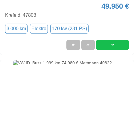
49.950 €
Krefeld, 47803
3.000 km
Elektro
170 kw (231 PS)
➜
★
➦