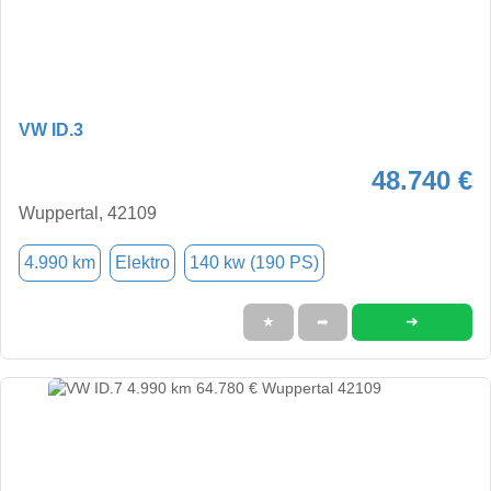
VW ID.3
48.740 €
Wuppertal, 42109
4.990 km
Elektro
140 kw (190 PS)
➜
★
➦