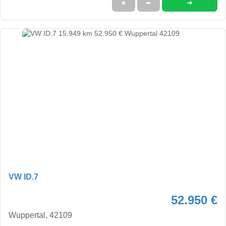
➜
★
➦
VW ID.7
52.950 €
Wuppertal, 42109