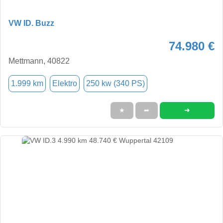
VW ID. Buzz
74.980 €
Mettmann, 40822
1.999 km
Elektro
250 kw (340 PS)
➜
★
➦