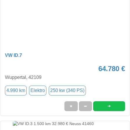
VW ID.7
64.780 €
Wuppertal, 42109
4.990 km
Elektro
250 kw (340 PS)
➜
★
➦