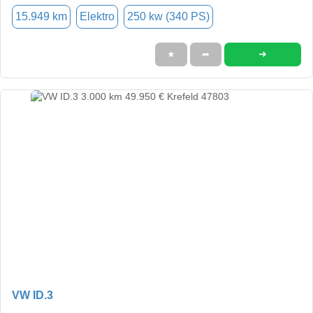
15.949 km
Elektro
250 kw (340 PS)
➜
★
➦
VW ID.3