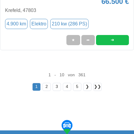
66.500 €
Krefeld, 47803
4.900 km
Elektro
210 kw (286 PS)
➜
★
➦
1 - 10 von 361
1
2
3
4
5
❯
❯❯