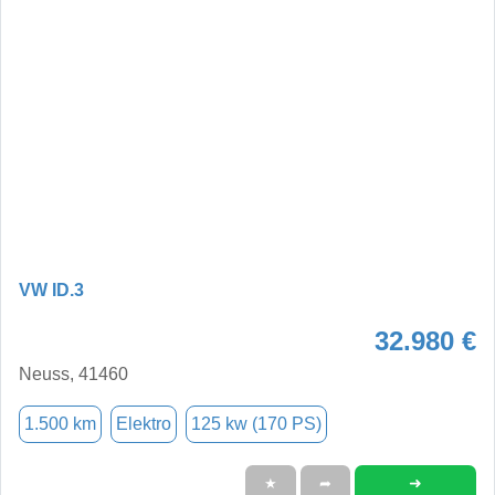
VW ID.3
32.980 €
Neuss, 41460
1.500 km
Elektro
125 kw (170 PS)
➜
★
➦