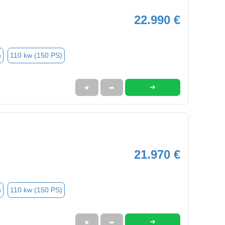
22.990 €
n
110 kw (150 PS)
➜
★
➦
21.970 €
n
110 kw (150 PS)
➜
★
➦