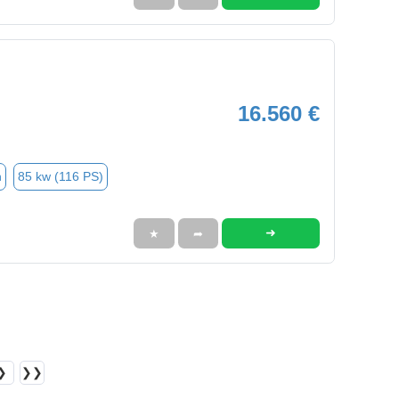
16.560 €
n
85 kw (116 PS)
➜
★
➦
❯
❯❯