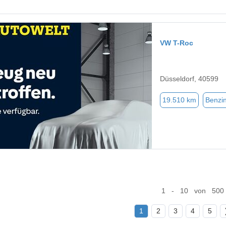
VW T-Roc
Düsseldorf, 40599
19.510 km
Benzi
1 - 10 von 500
1
2
3
4
5