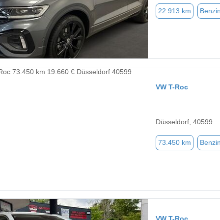
22.913 km
Benzi
VW T-Roc
Düsseldorf, 40599
73.450 km
Benzi
VW T-Roc