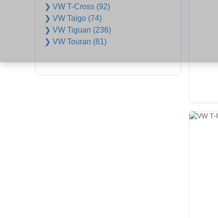
❯ VW T-Cross (92)
❯ VW Taigo (74)
❯ VW Tiguan (236)
❯ VW Touran (81)