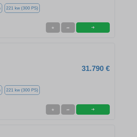
n
221 kw (300 PS)
➜
★
➦
31.790 €
n
221 kw (300 PS)
➜
★
➦