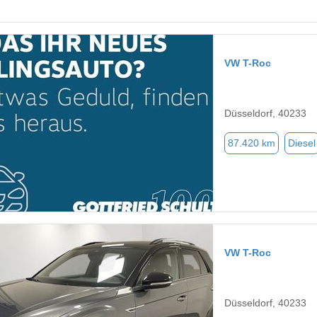
VW T-Roc
Düsseldorf, 40233
87.420 km
Diesel
VW T-Roc
Düsseldorf, 40233