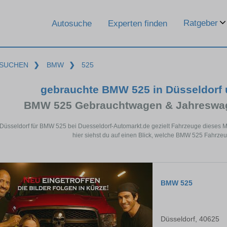
Ratgeber
Autosuche
Experten finden
SUCHEN
❯
BMW
❯
525
gebrauchte BMW 525 in Düsseldorf
BMW 525 Gebrauchtwagen & Jahreswag
 Düsseldorf für BMW 525 bei Duesseldorf-Automarkt.de gezielt Fahrzeuge dieses
hier siehst du auf einen Blick, welche BMW 525 Fahrzeu
BMW 525
Düsseldorf, 40625