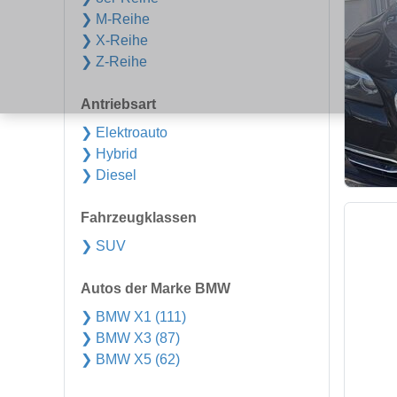
❯ M-Reihe
❯ X-Reihe
❯ Z-Reihe
Antriebsart
❯ Elektroauto
❯ Hybrid
❯ Diesel
Fahrzeugklassen
❯ SUV
Autos der Marke BMW
❯ BMW X1 (111)
❯ BMW X3 (87)
❯ BMW X5 (62)