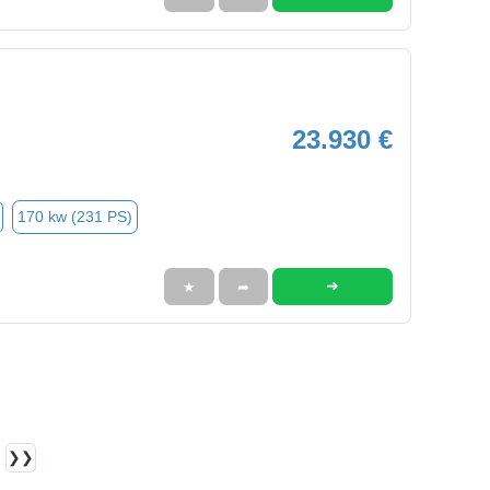
23.930 €
170 kw (231 PS)
➜
★
➦
❯❯