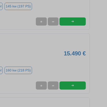
l
145 kw (197 PS)
➜
★
➦
15.490 €
l
160 kw (218 PS)
➜
★
➦