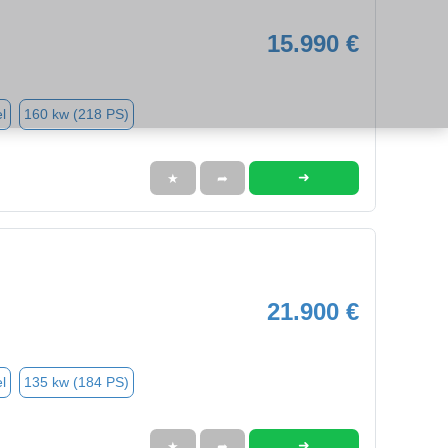
15.990 €
l
160 kw (218 PS)
➜
★
➦
21.900 €
l
135 kw (184 PS)
➜
★
➦