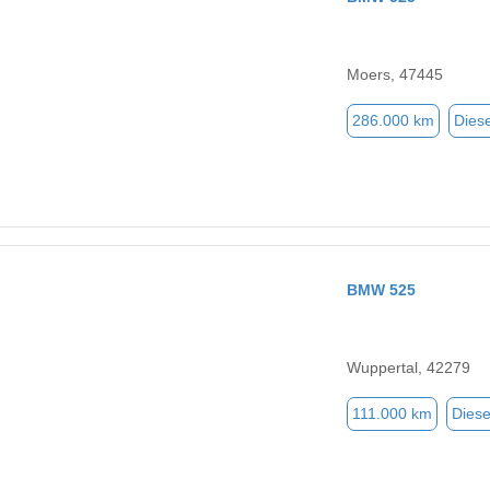
Moers, 47445
286.000 km
Diese
BMW 525
Wuppertal, 42279
111.000 km
Diese