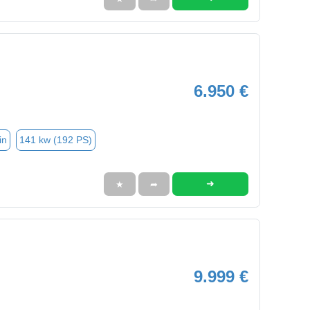
6.950 €
in
141 kw (192 PS)
➜
★
➦
9.999 €