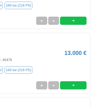
l
160 kw (218 PS)
➜
★
➦
13.000 €
r, 45476
l
160 kw (218 PS)
➜
★
➦