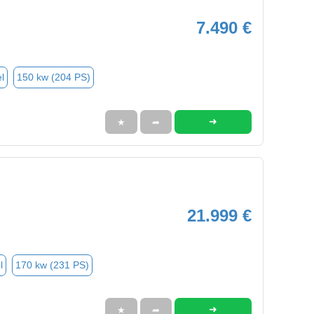
7.490 €
l
150 kw (204 PS)
➜
★
➦
21.999 €
l
170 kw (231 PS)
➜
★
➦