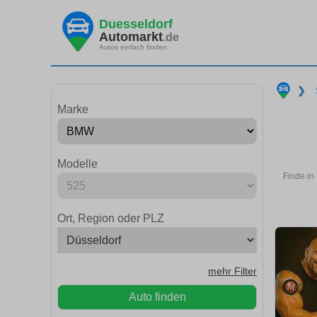
Duesseldorf
Automarkt
.de
Autos einfach finden
❯
Marke
Modelle
Finde in
Ort, Region oder PLZ
mehr Filter
Auto finden