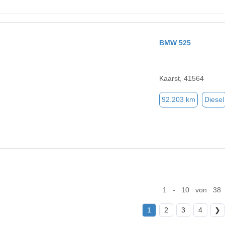
BMW 525
Kaarst, 41564
92.203 km
Diesel
1 - 10 von 38
1
2
3
4
❯