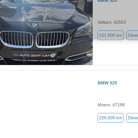
BMW 525
Velbert, 42553
151.000 km
Diese
BMW 525
Moers, 47198
226.000 km
Diese