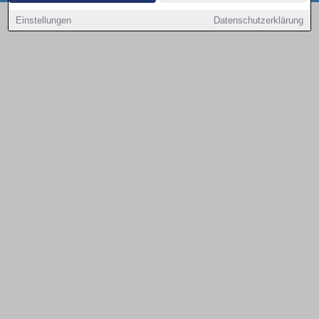
Copyright © 2000 - 2026 | 1A Infosysteme GmbH | Content by: 1a-sites-autos
Einstellungen
Datenschutzerklärung
09.08.2026