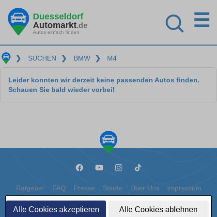
☰
Duesseldorf
Automarkt
.de
Autos einfach finden
❯
SUCHEN
❯
BMW
❯
M4
Leider konnten wir derzeit keine passenden Autos finden.
Schauen Sie bald wieder vorbei!
Ratgeber
FAQ
Presse
Städte
Über Uns
Impressum
Datenschutz
Cookies
Alle Cookies akzeptieren
Alle Cookies ablehnen