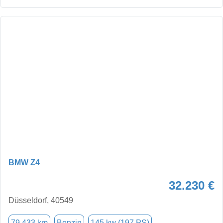
BMW Z4
32.230 €
Düsseldorf, 40549
79.433 km
Benzin
145 kw (197 PS)