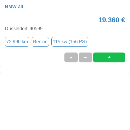
BMW Z4
19.360 €
Düsseldorf, 40599
72.990 km
Benzin
115 kw (156 PS)
➜
★
➦