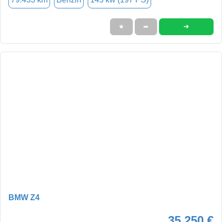
➜
★
➦
BMW Z4
35.250 €