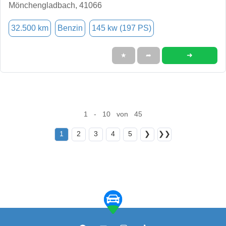
Mönchengladbach, 41066
32.500 km
Benzin
145 kw (197 PS)
➜
★
➦
1 - 10 von 45
1
2
3
4
5
❯
❯❯