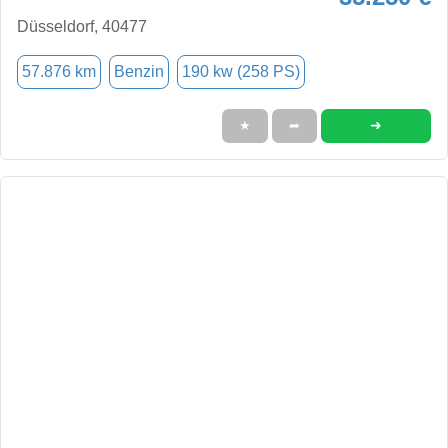
Düsseldorf, 40477
57.876 km
Benzin
190 kw (258 PS)
➜
★
➦