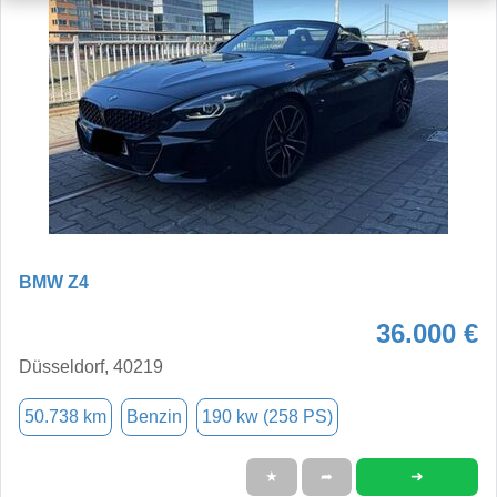
BMW Z4
36.000 €
Düsseldorf, 40219
50.738 km
Benzin
190 kw (258 PS)
➜
★
➦