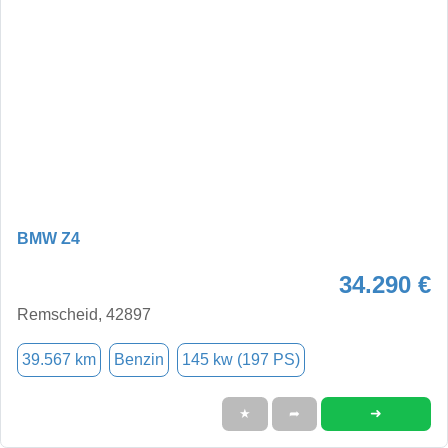
BMW Z4
34.290 €
Remscheid, 42897
39.567 km
Benzin
145 kw (197 PS)
➜
★
➦