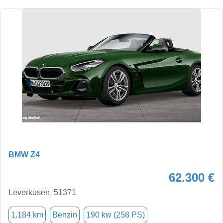
BMW Z4
62.300 €
Leverkusen, 51371
1.184 km
Benzin
190 kw (258 PS)