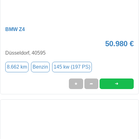
BMW Z4
50.980 €
Düsseldorf, 40595
8.662 km
Benzin
145 kw (197 PS)
➜
★
➦