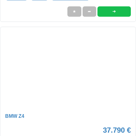
➜
★
➦
BMW Z4
37.790 €