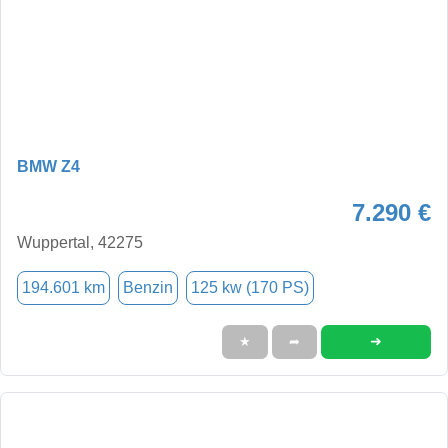
BMW Z4
7.290 €
Wuppertal, 42275
194.601 km
Benzin
125 kw (170 PS)
➜
★
➦