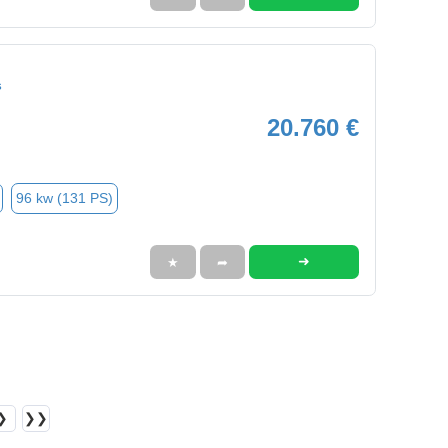
s
20.760 €
96 kw (131 PS)
➜
★
➦
❯
❯❯