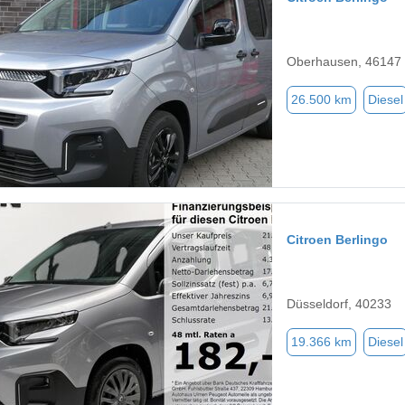
Oberhausen, 46147
26.500 km
Diesel
Citroen Berlingo
Düsseldorf, 40233
19.366 km
Diesel