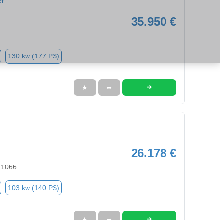
er
35.950 €
130 kw (177 PS)
➜
★
➦
26.178 €
41066
103 kw (140 PS)
➜
★
➦