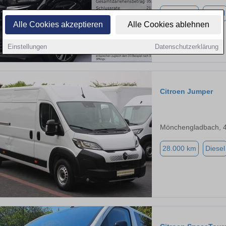
24.908 km
Diesel
Alle Cookies akzeptieren
Alle Cookies ablehnen
Einstellungen
Datenschutzerklärung
Citroen Jumper
Mönchengladbach, 
28.000 km
Diesel