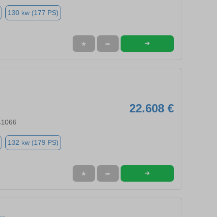
130 kw (177 PS)
➜
★
➦
22.608 €
41066
132 kw (179 PS)
➜
★
➦