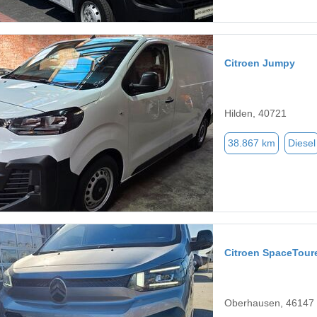
Citroen Jumpy
Hilden, 40721
38.867 km
Diesel
Citroen SpaceTour
Oberhausen, 46147