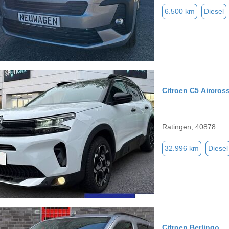
6.500 km
Diesel
Citroen C5 Aircros
Ratingen, 40878
32.996 km
Diesel
Citroen Berlingo