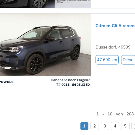
Citroen C5 Aircros
Düsseldorf, 40599
47.690 km
Diesel
1 - 10 von 208
1
2
3
4
5