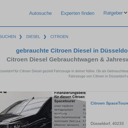
Ratgeber
Autosuche
Experten finden
SUCHEN
❯
DIESEL
❯
CITROEN
gebrauchte Citroen Diesel in Düsseld
Citroen Diesel Gebrauchtwagen & Jahres
üsseldorf für Citroen Diesel gezielt Fahrzeuge in deiner Nähe. Ob als Gebrauchtwa
Fahrzeuge von Citroen in Düsseldorf v
Citroen SpaceTour
Düsseldorf, 40233