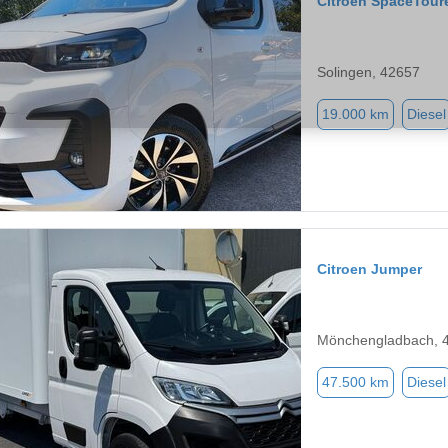
Citroen SpaceTour
Solingen, 42657
19.000 km
Diesel
Citroen Jumper
Mönchengladbach, 
47.500 km
Diesel