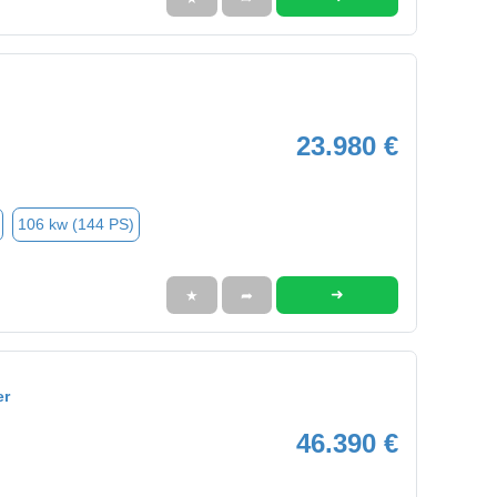
23.980 €
106 kw (144 PS)
➜
★
➦
er
46.390 €