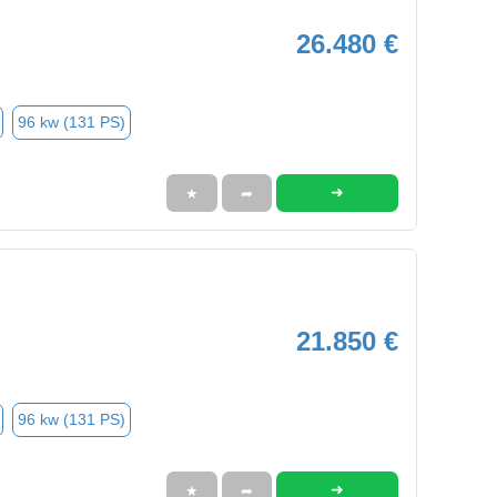
26.480 €
96 kw (131 PS)
➜
★
➦
21.850 €
96 kw (131 PS)
➜
★
➦