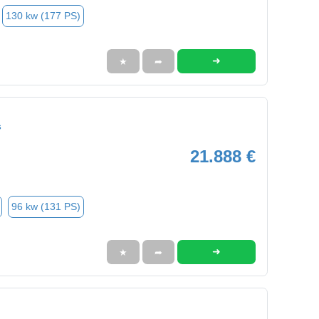
130 kw (177 PS)
➜
★
➦
s
21.888 €
96 kw (131 PS)
➜
★
➦