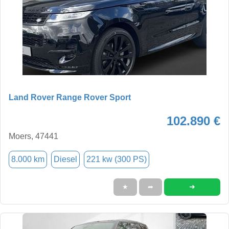
Land Rover Range Rover Sport
102.890 €
Moers, 47441
8.000 km
Diesel
221 kw (300 PS)
➜
★
➦