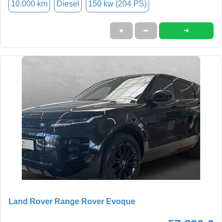
10.000 km
Diesel
150 kw (204 PS)
➜
★
➦
Land Rover Range Rover Evoque