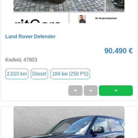
Land Rover Defender
90.490 €
Krefeld, 47803
2.010 km
Diesel
184 kw (250 PS)
➜
★
➦