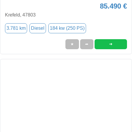
85.490 €
Krefeld, 47803
3.781 km
Diesel
184 kw (250 PS)
➜
★
➦