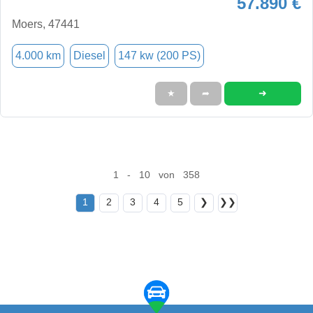
57.890 €
Moers, 47441
4.000 km
Diesel
147 kw (200 PS)
➜
★
➦
1 - 10 von 358
1
2
3
4
5
❯
❯❯