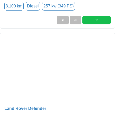
3.100 km
Diesel
257 kw (349 PS)
➜
★
➦
Land Rover Defender