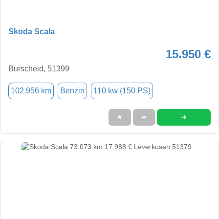
Skoda Scala
15.950 €
Burscheid, 51399
102.956 km
Benzin
110 kw (150 PS)
➜
★
➦