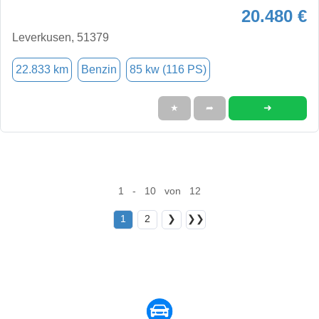
20.480 €
Leverkusen, 51379
22.833 km
Benzin
85 kw (116 PS)
➜
★
➦
1 - 10 von 12
1
2
❯
❯❯