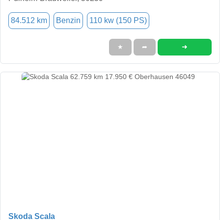
84.512 km
Benzin
110 kw (150 PS)
➜
★
➦
Skoda Scala