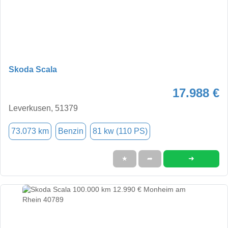
Skoda Scala
17.988 €
Leverkusen, 51379
73.073 km
Benzin
81 kw (110 PS)
➜
★
➦