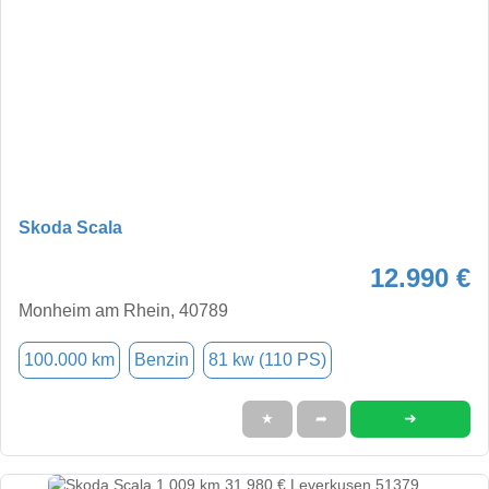
Skoda Scala
12.990 €
Monheim am Rhein, 40789
100.000 km
Benzin
81 kw (110 PS)
➜
★
➦