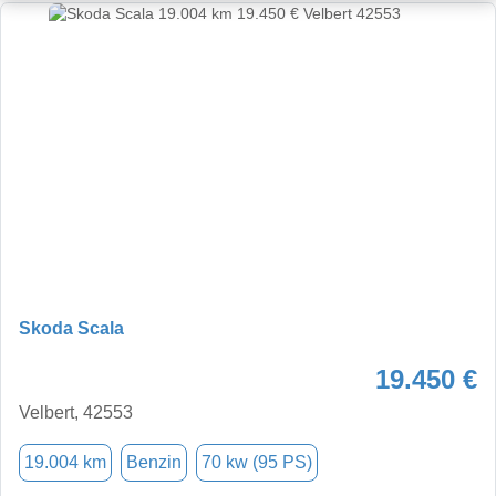
Skoda Scala
19.450 €
Velbert, 42553
19.004 km
Benzin
70 kw (95 PS)