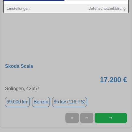
Einstellungen
Datenschutzerklärung
Skoda Scala
17.200 €
Solingen, 42657
69.000 km
Benzin
85 kw (116 PS)
➜
★
➦