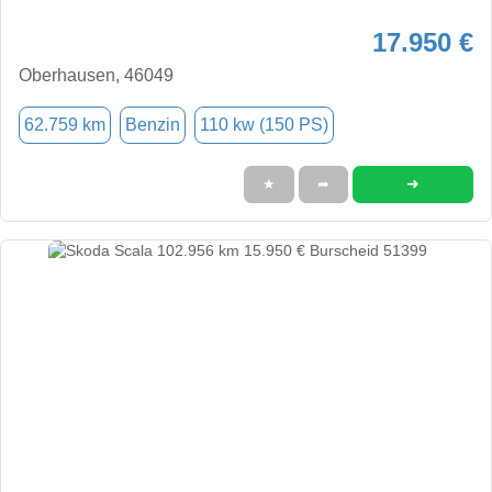
17.950 €
Oberhausen, 46049
62.759 km
Benzin
110 kw (150 PS)
➜
★
➦