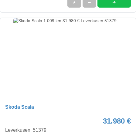
➜
★
➦
Skoda Scala
31.980 €
Leverkusen, 51379