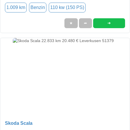
1.009 km
Benzin
110 kw (150 PS)
➜
★
➦
Skoda Scala