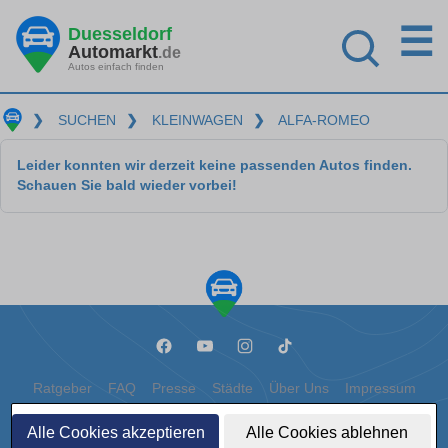
☰
Duesseldorf
Automarkt
.de
Autos einfach finden
❯
SUCHEN
❯
KLEINWAGEN
❯
ALFA-ROMEO
Leider konnten wir derzeit keine passenden Autos finden.
Schauen Sie bald wieder vorbei!
Ratgeber
FAQ
Presse
Städte
Über Uns
Impressum
Datenschutz
Cookies
Alle Cookies akzeptieren
Alle Cookies ablehnen