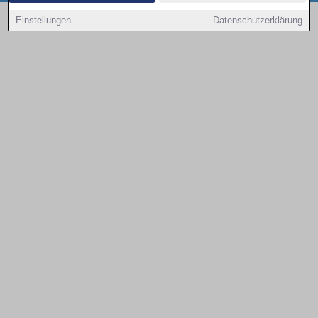
Copyright © 2000 - 2026 | 1A Infosysteme GmbH | Content by: 1a-sites-autos
Einstellungen
Datenschutzerklärung
09.08.2026